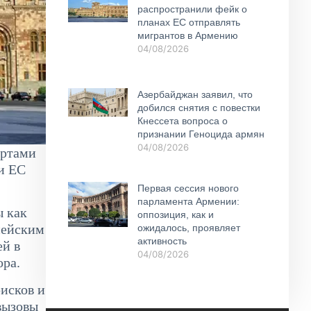
распространили фейк о
планах ЕС отправлять
мигрантов в Армению
04/08/2026
Азербайджан заявил, что
добился снятия с повестки
Кнессета вопроса о
признании Геноцида армян
04/08/2026
артами
и ЕС
Первая сессия нового
парламента Армении:
ы как
оппозиция, как и
пейским
ожидалось, проявляет
активность
ей в
04/08/2026
ора.
рисков и
вызовы