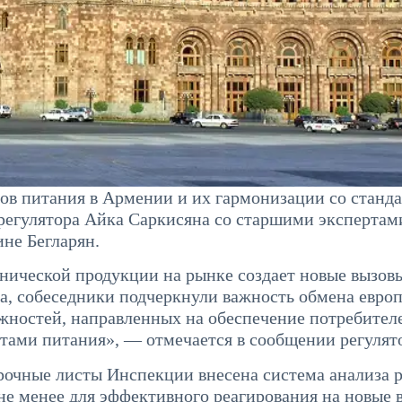
в питания в Армении и их гармонизации со станд
 регулятора Айка Саркисяна со старшими экспертам
не Бегларян.
анической продукции на рынке создает новые вызов
ора, собеседники подчеркнули важность обмена евро
ностей, направленных на обеспечение потребител
ами питания», — отмечается в сообщении регулят
ерочные листы Инспекции внесена система анализа 
 не менее для эффективного реагирования на новые 