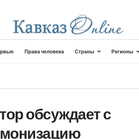
ервью
Права человека
Страны
Регионы
тор обсуждает с
рмонизацию