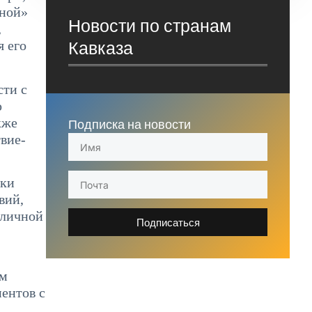
нной»
Новости по странам
,
Кавказа
я его
сти с
ю
кже
Подписка на новости
вие-
ики
вий,
зличной
Подписаться
ым
ентов с