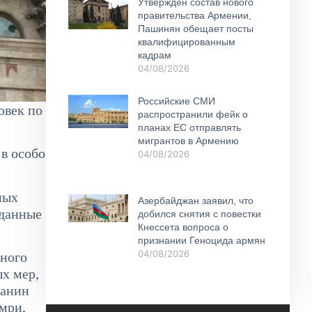
Утвержден состав нового
правительства Армении,
Пашинян обещает посты
квалифицированным
кадрам
04/08/2026
Российские СМИ
овек по
распространили фейк о
планах ЕС отправлять
мигрантов в Армению
 в особо
04/08/2026
ных
Азербайджан заявил, что
 данные
добился снятия с повестки
Кнессета вопроса о
признании Геноцида армян
04/08/2026
вного
ых мер,
данин
мри,