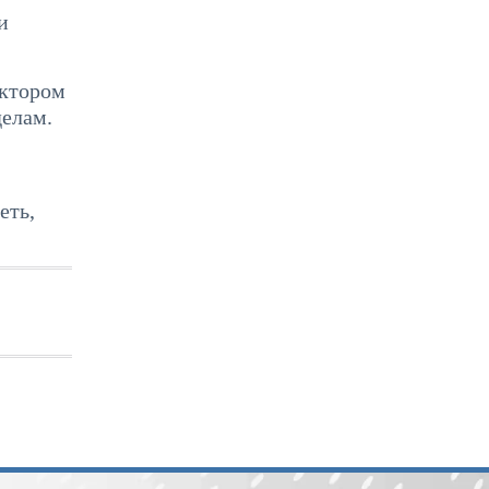
и
ектором
делам.
еть,