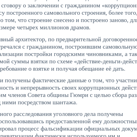
 сговору о заключении с гражданином «коррупцио
у построенного самовольного строения, более того
том, что строение снесено и построено заново, дл
размере четырех миллионов драмов.
авный архитектор, по предварительной договоренно
стречался с гражданином, построившим самовольну
гализации постройки городскими чиновниками, а та
мой суммы взятки по схеме «действие-деньги-дейст
ребование о взятке и получая обещание её дать.
ли получены фактические данные о том, что участн
ность и непрерывность своих коррупционных дейст
 им членов Совета общины Гюмри с целью сбора ра
д ними посредством шантажа.
ного расследования уголовного дела получены
 воспользовавшись предоставленной ему должностн
ровал процесс фальсификации официальных докум
приватизации фактически используемого им и