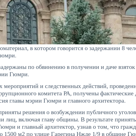
атериал, в котором говорится о задержании 8 чел
Гюмри.
 задержаны по обвинению в получении и даче взяток
рии Гюмри.
х мероприятий и следственных действий, проведен
ррупционного комитета РА, получены фактические
асия главы мэрии Гюмри и главного архитектора.
 приняты решения о возбуждении публичного уголо
и лиц, включая главу общины. В результате принят
Гюмри и главный архитектор, узнав о том, что граж
о 1500 м2 по улице Гарегина Нжде 1/9 в общине Гю