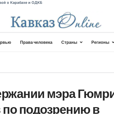
вой о Карабахе и ОДКБ
ервью
Права человека
Страны
Регионы
ержании мэра Гюмри
 по подозрению в