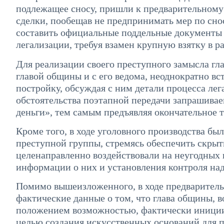
подлежащее сносу, пришли к предварительному
сделки, пообещав не предпринимать мер по снос
составить официальные поддельные документы о 
легализации, требуя взамен крупную взятку в 
Для реализации своего преступного замысла гл
главой общины и с его ведома, неоднократно в
постройку, обсуждая с ним детали процесса ле
обстоятельства поэтапной передачи запрашивае
деньги», тем самым предъявляя окончательное т
Кроме того, в ходе уголовного производства бы
преступной группы, стремясь обеспечить скрыт
целенаправленно воздействовали на неугодных
информации о них и установления контроля на
Помимо вышеизложенного, в ходе предваритель
фактические данные о том, что глава общины,
положением возможностью, фактически иниции
целью создания искусственных оснований для 