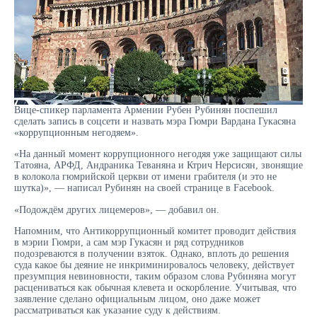
Вице-спикер парламента Армении Рубен Рубинян поспешил
сделать запись в соцсети и назвать мэра Гюмри Вардана Гукасяна
«коррупционным негодяем».
«На данный момент коррупционного негодяя уже защищают силы
Татояна, АРФД, Андраника Теваняна и Ктрич Нерсисян, звонящие
в колокола гюмрийской церкви от имени грабителя (и это не
шутка)», — написал Рубинян на своей странице в Facebook.
«Подождём других лицемеров», — добавил он.
Напомним, что Антикоррупционный комитет проводит действия
в мэрии Гюмри, а сам мэр Гукасян и ряд сотрудников
подозреваются в получении взяток. Однако, вплоть до решения
суда какое бы деяние не инкриминировалось человеку, действует
презумпция невиновности, таким образом слова Рубиняна могут
расцениваться как обычная клевета и оскорбление. Учитывая, что
заявление сделано официальным лицом, оно даже может
рассматриваться как указание суду к действиям.