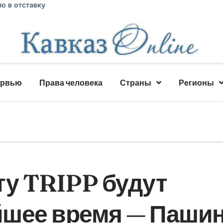
о в отставку
ервью
Права человека
Страны
Регионы
ту TRIPP будут
йшее время — Паши