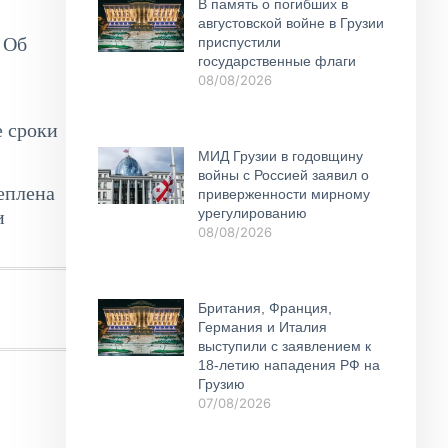
В память о погибших в
августовской войне в Грузии
 Об
приспустили
государственные флаги
08/08/2026
е сроки
МИД Грузии в годовщину
войны с Россией заявил о
еплена
приверженности мирному
урегулированию
и
08/08/2026
Британия, Франция,
Германия и Италия
выступили с заявлением к
18-летию нападения РФ на
Грузию
07/08/2026