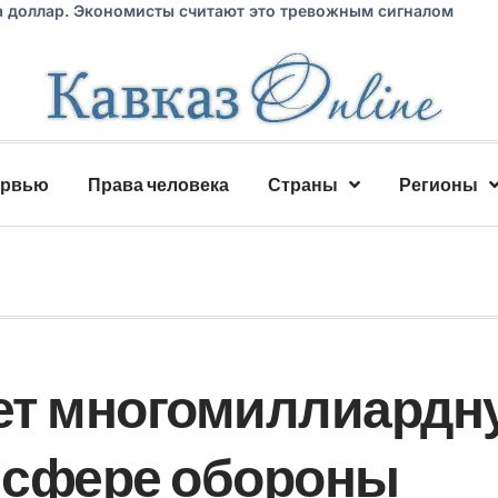
а доллар. Экономисты считают это тревожным сигналом
ервью
Права человека
Страны
Регионы
ет многомиллиардн
в сфере обороны