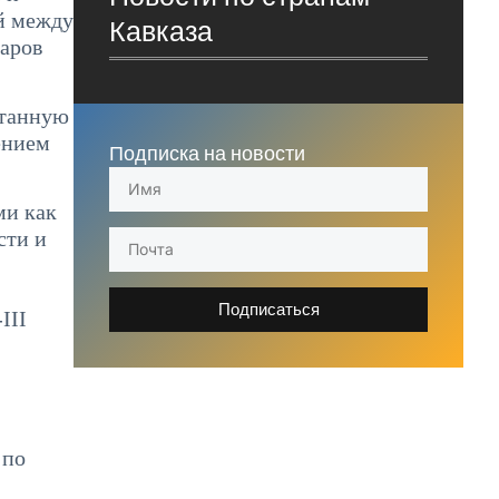
й между
Кавказа
даров
отанную
ением
Подписка на новости
ми как
сти и
Подписаться
III
 по