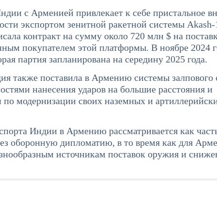
Индии с Арменией привлекает к себе пристальное в
ности экспортом зенитной ракетной системы Akash-
ала контракт на сумму около 720 млн $ на постав
нным покупателем этой платформы. В ноябре 2024 г
рая партия запланирована на середину 2025 года.
ия также поставила в Армению системы залпового 
остями нанесения ударов на большие расстояния и
 по модернизации своих наземных и артиллерийск
кспорта Индии в Армению рассматривается как часть
ез оборонную дипломатию, в то время как для Арм
разнообразным источникам поставок оружия и сниж