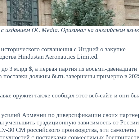
 изданием OC Media. Оригинал на английском язык
исторического соглашения с Индией о закупке
ства Hindustan Aeronautics Limited.
 до 3 млрд $, а первая партия из восьми-двенадцати
 а поставки должны быть завершены примерно в 2029
вке оружия также сообщал этот веб-сайт, и они бы
х усилий Армении по диверсификации своих партне
ы уменьшить традиционную зависимость от России.
Су-30 СМ российского производства, эти самолеты
 трудностей с поставками совместимых боеприпасов