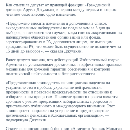
Как отметила депутат от правящей фракции «Гражданский
договор» Арусяк Джулакян, в период между первым и вторым
чтением было внесено одно изменение.
«Предложено вносить изменения и дополнения в список
аккредитованных наблюдателей не позднее чем за 3 дня до
выборов, за исключением случаев, когда список аккредитованных
наблюдателей общественной организации или фонда,
зарегистрированных в РА, дополняется лицом, не имеющим
гражданства РА, что может быть осуществлено не позднее чем за
15 дней до выборов», — сказала Джулакян.
Ранее депутат заявила, что действующий Избирательный кодекс
Армении не устанавливает достаточные и эффективные правовые
механизмы для должной гарантии обеспечения и контроля
политической нейтральности и беспристрастности.
«Представленная законодательная инициатива нацелена на
устранение этого пробела, укрепление нейтральности,
прозрачности и правовой предсказуемости по отношению к
избирательным процессам. Принятие данного проекта является
срочным с учетом предстоящих избирательных процессов и
пристального публичного и международного внимания. Этот
законопроект направлен на устранение и предотвращение
деятельности фейковых наблюдательных организаций», —
подчеркнула Джулакян.
Секретарь оппозиционной фракции «Армения» Арцвик Минасян