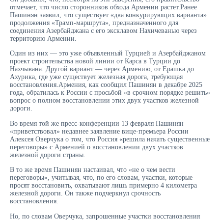
отмечает, что число сторонников обхода Армении растет.Ранее
Пашинян заявил, что существует «два конкурирующих варианта»
продолжения «Трамп-маршрута», предназначенного для
соединения Азербайджана с его эксклавом Нахичеванью через
территорию Армении.
Один из них — это уже объявленный Турцией и Азербайджаном
проект строительства новой линии от Карса в Турции до
Нахчывана. Другой вариант — через Армению, от Ерашка до
Ахурика, где уже существует железная дорога, требующая
восстановления.Армения, как сообщил Пашинян в декабре 2025
года, обратилась к России с просьбой «в срочном порядке решить»
вопрос о полном восстановлении этих двух участков железной
дороги.
Во время той же пресс-конференции 13 февраля Пашинян
«приветствовал» недавнее заявление вице-премьера России
Алексея Оверчука о том, что Россия «решила начать существенные
переговоры» с Арменией о восстановлении двух участков
железной дороги страны.
В то же время Пашинян настаивал, что «не о чем вести
переговоры», учитывая, что, по его словам, участки, которые
просят восстановить, охватывают лишь примерно 4 километра
железной дороги. Он также подчеркнул срочность
восстановления.
Но, по словам Оверчука, запрошенные участки восстановления