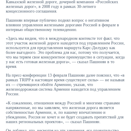
Кавказской железной дороге, дочерней компании «Российских
железных дорог», в 2008 году в рамках 30-летнего
концессионного соглашения.
Пашинян впервые публично поднял вопрос о негативном
влиянии управления железными дорогами Россией в феврале в
интервью общественному телевидению.
«Здесь мы видим, что в международном контексте тот факт, что
этот участок железной дороги находится под управлением России,
используется для представления маршрута Карс-Дилуджу как
более выгодного. Это проблема для нас, потому что получается,
что мы теряем свое конкурентное преимущество в ситуации, когда
у нас есть готовая железная дорога», — сказал Пашинян в то
время.
На пресс-конференции 13 февраля Пашинян далее пояснил, что «в
рамках TRIPP в настоящее время существуют силы» — не называя
их — стремящиеся обойти Армению, указав, что
железнодорожная система Армении находится под управлением
России.
«К сожалению, отношения между Россией и многими странами
напряженные, но мы заявляем, что железная дорога является
собственностью Армении, и, по нашему впечатлению и
убеждению, Россия не хочет и не будет создавать препятствий для
наших региональных проектов», — сказал Пашинян.
Он добавил, что, несмотря на эти заверения, его правительство