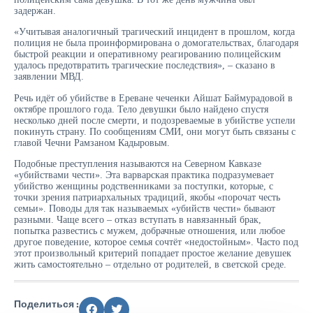
задержан.
«Учитывая аналогичный трагический инцидент в прошлом, когда
полиция не была проинформирована о домогательствах, благодаря
быстрой реакции и оперативному реагированию полицейским
удалось предотвратить трагические последствия», – сказано в
заявлении МВД.
Речь идёт об убийстве в Ереване чеченки Айшат Баймурадовой в
октябре прошлого года. Тело девушки было найдено спустя
несколько дней после смерти, и подозреваемые в убийстве успели
покинуть страну. По сообщениям СМИ, они могут быть связаны с
главой Чечни Рамзаном Кадыровым.
Подобные преступления называются на Северном Кавказе
«убийствами чести». Эта варварская практика подразумевает
убийство женщины родственниками за поступки, которые, с
точки зрения патриархальных традиций, якобы «порочат честь
семьи». Поводы для так называемых «убийств чести» бывают
разными. Чаще всего – отказ вступать в навязанный брак,
попытка развестись с мужем, добрачные отношения, или любое
другое поведение, которое семья сочтёт «недостойным». Часто под
этот произвольный критерий попадает простое желание девушек
жить самостоятельно – отдельно от родителей, в светской среде.
Поделиться :