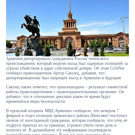
Армения депортировала гражданина России чеченского
происхождения, который неделю назад был задержан полицией за
угрозы убийством в адрес собственной дочери. Об этом CivilNet
сообщил правозащитник Артур Сакунц, добавив, что
депортированному был запрещён въезд в Армению в будущем.
Сакунц также отметил, что произошедшее – результат совместной
работы правозащитников с правоохранительными органами. Он
добавил, что в отношении девушки какое-то время будут
применяться меры безопасности.
В прошлый вторник МВД Армении сообщило, что вечером 7
февраля в отдел полиции ереванского района Шенгавит поступил
звонок от иностранной гражданки, которая сообщила, что отец её
подруги приехал из-за границы, угрожал убить свою дочь и
похитил её. В дальнейшем эту информацию подтвердила
полицейским сама девушка. В тот же день мужчина был