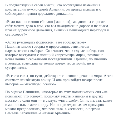
В подтверждение своей мысли, что обсуждение изменения
конституции нужно самой Армении, он привел пример и о
соблюдении правил дорожного движения:
«Если нас постоянно сбивают [машины], мы должны спросить
себя: может, дело в том, что мы находимся на дороге и не знаем
правил дорожного движения, значения пешеходных переходов и
светофоров?»
«Хотят руководить форпостом, а не государством»
Пашинян много говорил о предстоящих этим летом
парламентских выборах. Он считает, что в случае победы сил,
которые выступают с позиций «пересмотра мира», возможна
новая война с серьезными последствиями. Причем, по мнению
премьера, возможна не только потеря территорий, но и
суверенитета:
«Все эти силы, по сути, действуют с позиции ревизии мира. А это
означает неизбежную войну. И она произойдет вскоре после
выборов — максимум, осенью».
По оценке Пашиняна, некоторые из этих политических сил «не
понимают, что говорят, поскольку тексты написаны в других
местах», а сами они — в статусе «читателей». Он не назвал, какие
именно силы имеет в виду. Но из приведенных им примеров
можно предположить, что речь шла, в частности, о партии
Самвела Карапетяна «Сильная Армения»: