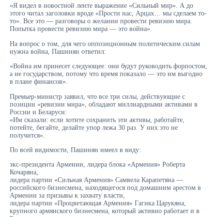
«Я видел в новостной ленте выражение «Сильный мир». А до
этого читал заголовки вроде «Прости нас, Арцах… мы сделаем то-
то». Все это — разговоры о желании провести ревизию мира.
Попытка провести ревизию мира — это война».
На вопрос о том, для чего оппозиционным политическим силам
нужна война, Пашинян ответил:
«Война им принесет следующее: они будут руководить форпостом,
а не государством, потому что время показало — это им выгодно
в плане финансов».
Премьер-министр заявил, что все три силы, действующие с
позиции «ревизии мира», обладают миллиардными активами в
России и Беларуси:
«Им сказали: если хотите сохранить эти активы, работайте,
потейте, бегайте, делайте упор лежа 30 раз. У них это не
получится».
По всей видимости, Пашинян имеел в виду:
экс-президента Армении, лидера блока «Армения» Роберта
Кочаряна,
лидера партии «Сильная Армения» Самвела Карапетяна —
российского бизнесмена, находящегося под домашним арестом в
Армении за призывы к захвату власти,
лидера партии «Процветающая Армения» Гагика Царукяна,
крупного армянского бизнесмена, который активно работает и в