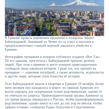
В Ереване прошла церемония прощания и похороны Айшат
Баймурадовой, бежавшей из Чечни из-за угроз и насилия и
предположительно ставшей жертвой заказного убийства в
Ереване.
Фотографии прощания и похорон публикует издание «Вот Так».
По его данным, проститься с Баймурадовой пришли десятки
людей. При этом о времени и месте похорон правозащитники
сообщили лишь накануне вечером. Среди тех, кто пришёл на
прощание — знакомые погибшей, а также активисты, журналисты
и другие люди, которым стала известна её история.
Тело Баймурадовой нашли в квартире в Ереване 19 октября. Более
пяти месяцев оно находилось в морге: по законам Армении его
могли передать для захоронения только родственникам, однако те
не отвечали на запросы. Правоохранительные органы Армении за
это время дважды обращались к России, чтобы проинформировать
родственников, однако никто из них до сих пор не явился, чтобы
забрать останки, сообщили Радио Азатутюн в Следственном