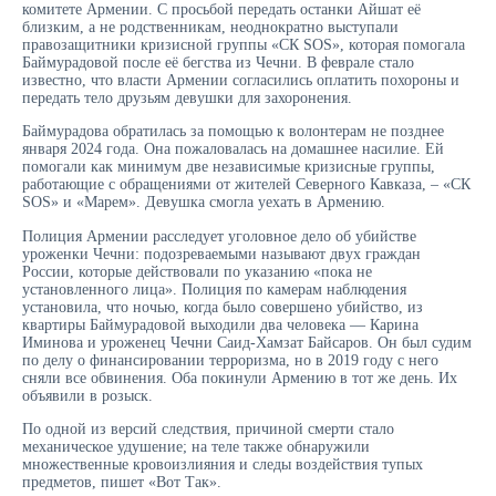
комитете Армении. С просьбой передать останки Айшат её
близким, а не родственникам, неоднократно выступали
правозащитники кризисной группы «СК SOS», которая помогала
Баймурадовой после её бегства из Чечни. В феврале стало
известно, что власти Армении согласились оплатить похороны и
передать тело друзьям девушки для захоронения.
Баймурадова обратилась за помощью к волонтерам не позднее
января 2024 года. Она пожаловалась на домашнее насилие. Ей
помогали как минимум две независимые кризисные группы,
работающие с обращениями от жителей Северного Кавказа, – «СК
SOS» и «Марем». Девушка смогла уехать в Армению.
Полиция Армении расследует уголовное дело об убийстве
уроженки Чечни: подозреваемыми называют двух граждан
России, которые действовали по указанию «пока не
установленного лица». Полиция по камерам наблюдения
установила, что ночью, когда было совершено убийство, из
квартиры Баймурадовой выходили два человека — Карина
Иминова и уроженец Чечни Саид-Хамзат Байсаров. Он был судим
по делу о финансировании терроризма, но в 2019 году с него
сняли все обвинения. Оба покинули Армению в тот же день. Их
объявили в розыск.
По одной из версий следствия, причиной смерти стало
механическое удушение; на теле также обнаружили
множественные кровоизлияния и следы воздействия тупых
предметов, пишет «Вот Так».