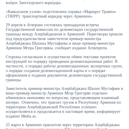
вопрос Зангезурского коридора.
«Кавказским узлом» подготовлена справка «Маршрут Трампа»
(TRIPP): транспортный коридор через Армению».
29 апреля в Агверане состоялась тринадцатая встреча
Государственной комиссии по делимитации государственной
границы между Азербайджаном и Арменией. Переговоры прошли
под председательством заместителя премьер-министра
Азербайджана Шахина Мустафаева и вице-премьер-министра
Армении Мгера Григоряна, сообщает издание Armenpress.
Стороны согласовали и осуществили обмен текстами проектов
инструкций по порядку проведения делимитационных работ. В
частности, о порядке работы делимитационных экспертных групп,
о порядке создания делимитационной карты и о порядке
оформления и издания документов делимитации государственной
границы.
Заместитель премьер-министра Азербайджана Шахин Мустафаев и
вице-премьер-министр Армении Мгер Григорян отдельно
обменялись мнениями по вопросам, представляющим взаимный
интерес. Отмечено, что транзит грузов в Республику Армения по
территории Азербайджанской Республики успешно
осуществляется и продолжается в настоящее время, информирует
издание Media.az.
25 марта в Армению транзитом через территорию Азербайджана