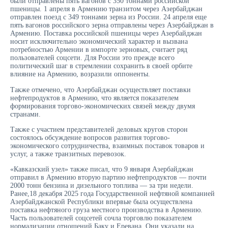
были отправлены пять вагонов с 350 тоннами российской
пшеницы. 1 апреля в Армению транзитом через Азербайджан
отправлен поезд с 349 тоннами зерна из России. 24 апреля еще
пять вагонов российского зерна отправлены через Азербайджан в
Армению. Поставка российской пшеницы через Азербайджан
носит исключительно экономический характер и вызвана
потребностью Армении в импорте зерновых, считает ряд
пользователей соцсети. Для России это прежде всего
политический шаг в стремлении сохранить в своей орбите
влияние на Армению, возразили оппоненты.
Также отмечено, что Азербайджан осуществляет поставки
нефтепродуктов в Армению, что является показателем
формирования торгово-экономических связей между двумя
странами.
Также с участием представителей деловых кругов сторон
состоялось обсуждение вопросов развития торгово-
экономического сотрудничества, взаимных поставок товаров и
услуг, а также транзитных перевозок.
«Кавказский узел» также писал, что 9 января Азербайджан
отправил в Армению вторую партию нефтепродуктов — почти
2000 тонн бензина и дизельного топлива — за три недели.
Ранее,18 декабря 2025 года Государственной нефтяной компанией
Азербайджанской Республики впервые была осуществлена
поставка нефтяного груза местного производства в Армению.
Часть пользователей соцсетей сочла торговлю показателем
нормализации отношений Баку и Еревана. Они указали на