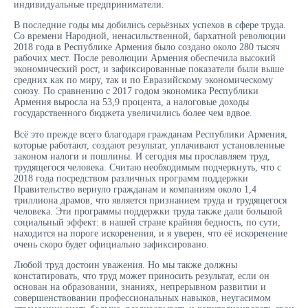
индивидуальные предприниматели.
В последние годы мы добились серьёзных успехов в сфере труда.
Со времени Народной, ненасильственной, бархатной революции
2018 года в Республике Армения было создано около 280 тысяч
рабочих мест. После революции Армения обеспечила высокий
экономический рост, и зафиксированные показатели были выше
средних как по миру, так и по Евразийскому экономическому
союзу. По сравнению с 2017 годом экономика Республики
Армения выросла на 53,9 процента, а налоговые доходы
государственного бюджета увеличились более чем вдвое.
Всё это прежде всего благодаря гражданам Республики Армения,
которые работают, создают результат, уплачивают установленные
законом налоги и пошлины. И сегодня мы прославляем труд,
трудящегося человека. Считаю необходимым подчеркнуть, что с
2018 года посредством различных программ поддержки
Правительство вернуло гражданам и компаниям около 1,4
триллиона драмов, что является признанием труда и трудящегося
человека. Эти программы поддержки труда также дали большой
социальный эффект: в нашей стране крайняя бедность, по сути,
находится на пороге искоренения, и я уверен, что её искоренение
очень скоро будет официально зафиксировано.
Любой труд достоин уважения. Но мы также должны
констатировать, что труд может приносить результат, если он
основан на образовании, знаниях, непрерывном развитии и
совершенствовании профессиональных навыков, неугасимом