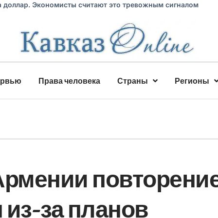
а доллар. Экономисты считают это тревожным сигналом
ервью
Права человека
Страны
Регионы
Армении повторени
 из-за планов