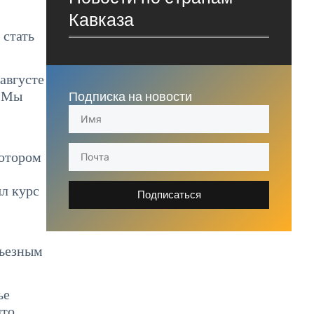
Кавказа
 стать
августе
Подписка на новости
 «Мы
котором
ял курс
Подписаться
рьезным
ье
что