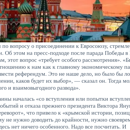
 по вопросу о присоединении к Евросоюзу, стремле
. Об этом на пресс-подходе после парада Победы в
м, этот вопрос «требует особого рассмотрения». «
отношению к нам как к главному экономическому п
вести референдум. Это не наше дело, но было бы л
ении, каков будет их выбор», — сказал он. Тогда м
го и взаимовыгодного развода».
аины началась «со вступления или попытки вступле
а событий и отказа прежнего президента Виктора Ян
ереворот», что привело к «крымской истории, пози
му не нужно доводить до крайности, нужно своевре
Здесь нет ничего особенного. Надо все посчитать. И