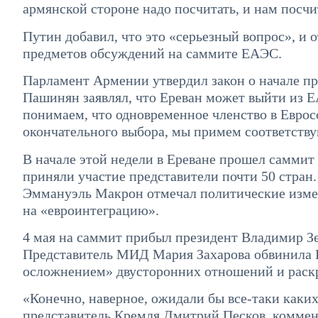
армянской стороне надо посчитать, и нам посчи
Путин добавил, что это «серьезный вопрос», и 
предметов обсуждений на саммите ЕАЭС.
Парламент Армении утвердил закон о начале про
Пашинян заявлял, что Ереван может выйти из Е
понимаем, что одновременное членство в Евро
окончательного выбора, мы примем соответств
В начале этой недели в Ереване прошел саммит
приняли участие представители почти 50 стран
Эммануэль Макрон отмечал политические измене
на «евроинтеграцию».
4 мая на саммит прибыл президент Владимир Зе
Представитель МИД Мария Захарова обвинила Е
осложнением» двусторонних отношений и раскр
«Конечно, наверное, ожидали бы все-таки каких
представитель Кремля Дмитрий Песков, коммент