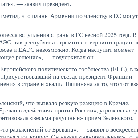
тать», — заявил президент.
отметил, что планы Армении по членству в ЕС могут
цесса вступления страны в ЕС весной 2025 года. В 
АЭС, так республика стремится к евроинтеграции.
союзе и ЕАЭС невозможно. Когда наступит момент
ующее решение», — подчеркивал он.
 Европейского политического сообщества (ЕПС), в 
. Присутствовавший на съезде президент Франции
ния в стране и хвалил Пашиняна за то, что тот вз
ленский, что вызвало резкую реакцию в Кремле.
реван в «действиях против России», угрожала «се
итиковала «весьма радушный» прием Зеленского.
-то разъяснений от Еревана», — заявил в воскресен
ируя этот вопрос. Он назвал «ненормальным» то, 