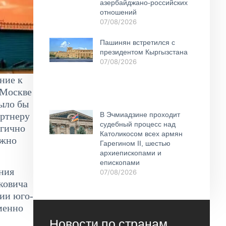
азербайджано-российских
отношений
07/08/2026
Пашинян встретился с
президентом Кыргызстана
07/08/2026
ние к
 Москве
Было бы
В Эчмиадзине проходит
артнеру
судебный процесс над
огично
Католикосом всех армян
ожно
Гарегином II, шестью
архиепископами и
епископами
ния
07/08/2026
уковича
ции юго-
менно
Новости по странам