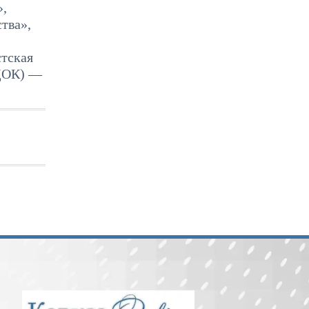
»,
тва»,
стская
(ДОК) —