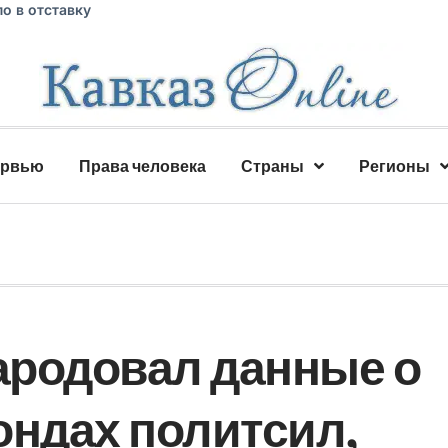
о в отставку
ервью
Права человека
Страны
Регионы
ародовал данные о
ндах политсил,