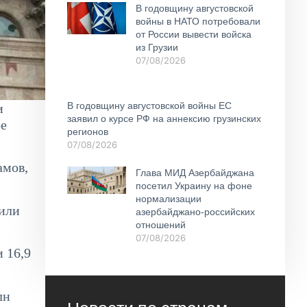
В годовщину августовской
войны в НАТО потребовали
от России вывести войска
из Грузии
07/08/2026
В годовщину августовской войны ЕС
и
заявил о курсе РФ на аннексию грузинских
ое
регионов
07/08/2026
амов,
Глава МИД Азербайджана
посетил Украину на фоне
нормализации
или
азербайджано-российских
отношений
07/08/2026
 16,9
лн