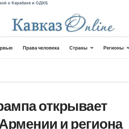
вой о Карабахе и ОДКБ
ервью
Права человека
Страны
Регионы
рампа открывает
 Армении и региона