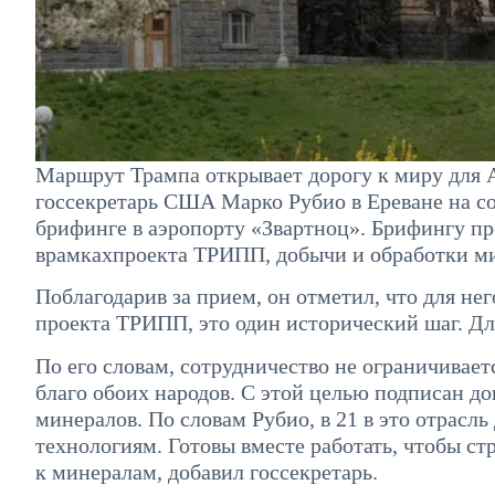
Маршрут Трампа открывает дорогу к миру для 
госсекретарь США Марко Рубио в Ереване на 
брифинге в аэропорту «Звартноц». Брифингу п
врамкахпроекта ТРИПП, добычи и обработки м
Поблагодарив за прием, он отметил, что для не
проекта ТРИПП, это один исторический шаг. Дл
По его словам, сотрудничество не ограничивает
благо обоих народов. С этой целью подписан д
минералов. По словам Рубио, в 21 в это отрасл
технологиям. Готовы вместе работать, чтобы 
к минералам, добавил госсекретарь.