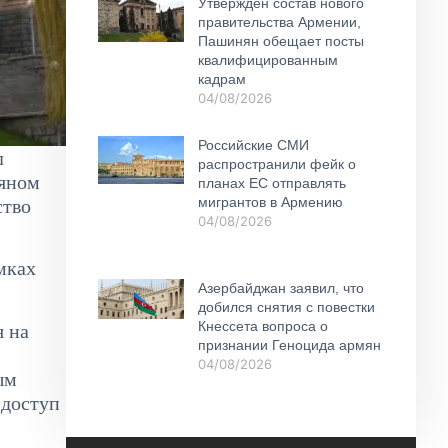
Утвержден состав нового
правительства Армении,
Пашинян обещает посты
квалифицированным
кадрам
04/08/2026
Российские СМИ
л
распространили фейк о
ояном
планах ЕС отправлять
мигрантов в Армению
ство
04/08/2026
мках
Азербайджан заявил, что
добился снятия с повестки
Кнессета вопроса о
я на
признании Геноцида армян
04/08/2026
ым
 доступ