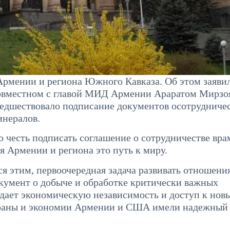
Армении и региона Южного Кавказа. Об этом заяви
совместном с главой МИД Армении Араратом Мирз
редшествовало подписание документов осотрудниче
инералов.
го честь подписать соглашение о сотрудничестве вра
я Армении и региона это путь к миру.
ся этим, первоочередная задача развивать отношени
окумент о добыче и обработке критически важных
ь дает экономическую независимость и доступ к нов
страны и экономии Армении и США имели надежный