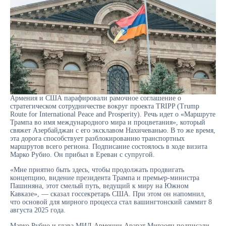
Армения и США парафировали рамочное соглашение о
стратегическом сотрудничестве вокруг проекта TRIPP (Trump
Route for International Peace and Prosperity). Речь идет о «Маршруте
Трампа во имя международного мира и процветания», который
свяжет Азербайджан с его эксклавом Нахичеванью. В то же время,
эта дорога способствует разблокированию транспортных
маршрутов всего региона. Подписание состоялось в ходе визита
Марко Рубио. Он прибыл в Ереван с супругой.
«Мне приятно быть здесь, чтобы продолжать продвигать
концепцию, видение президента Трампа и премьер-министра
Пашиняна, этот смелый путь, ведущий к миру на Южном
Кавказе», — сказал госсекретарь США. При этом он напомнил,
что основой для мирного процесса стал вашингтонский саммит 8
августа 2025 года.
Марко Рубио и глава МИД Армении Арарат Мирзоян подписали