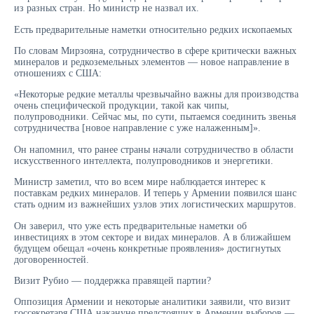
из разных стран. Но министр не назвал их.
Есть предварительные наметки относительно редких ископаемых
По словам Мирзояна, сотрудничество в сфере критически важных
минералов и редкоземельных элементов — новое направление в
отношениях с США:
«Некоторые редкие металлы чрезвычайно важны для производства
очень специфической продукции, такой как чипы,
полупроводники. Сейчас мы, по сути, пытаемся соединить звенья
сотрудничества [новое направление с уже налаженным]».
Он напомнил, что ранее страны начали сотрудничество в области
искусственного интеллекта, полупроводников и энергетики.
Министр заметил, что во всем мире наблюдается интерес к
поставкам редких минералов. И теперь у Армении появился шанс
стать одним из важнейших узлов этих логистических маршрутов.
Он заверил, что уже есть предварительные наметки об
инвестициях в этом секторе и видах минералов. А в ближайшем
будущем обещал «очень конкретные проявления» достигнутых
договоренностей.
Визит Рубио — поддержка правящей партии?
Оппозиция Армении и некоторые аналитики заявили, что визит
госсекретаря США накануне предстоящих в Армении выборов —