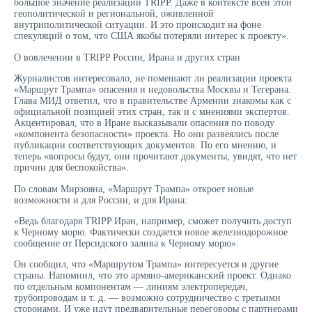
большое значение реализации TRIPP. Даже в контексте всей этой
геополитической и региональной, оживленной
внутриполитической ситуации. И это происходит на фоне
спекуляций о том, что США якобы потеряли интерес к проекту».
О вовлечении в TRIPP России, Ирана и других стран
Журналистов интересовало, не помешают ли реализации проекта
«Маршрут Трампа» опасения и недовольства Москвы и Тегерана.
Глава МИД ответил, что в правительстве Армении знакомы как с
официальной позицией этих стран, так и с мнениями экспертов.
Акцентировал, что в Иране высказывали опасения по поводу
«компонента безопасности» проекта. Но они развеялись после
публикации соответствующих документов. По его мнению, и
теперь «вопросы будут, они прочитают документы, увидят, что нет
причин для беспокойства».
По словам Мирзояна, «Маршрут Трампа» откроет новые
возможности и для России, и для Ирана:
«Ведь благодаря TRIPP Иран, например, сможет получить доступ
к Черному морю. Фактически создается новое железнодорожное
сообщение от Персидского залива к Черному морю».
Он сообщил, что «Маршрутом Трампа» интересуется и другие
страны. Напомнил, что это армяно-американский проект. Однако
по отдельным компонентам — линиям электропередач,
трубопроводам и т. д. — возможно сотрудничество с третьими
сторонами. И уже идут предварительные переговоры с партнерами