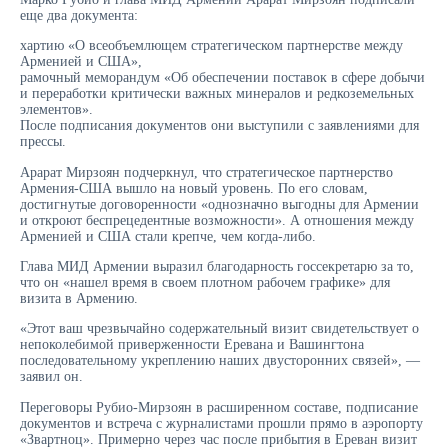
еще два документа:
хартию «О всеобъемлющем стратегическом партнерстве между
Арменией и США»,
рамочный меморандум «Об обеспечении поставок в сфере добычи
и переработки критически важных минералов и редкоземельных
элементов».
После подписания документов они выступили с заявлениями для
прессы.
Арарат Мирзоян подчеркнул, что стратегическое партнерство
Армения-США вышло на новый уровень. По его словам,
достигнутые договоренности «однозначно выгодны для Армении
и откроют беспрецедентные возможности». А отношения между
Арменией и США стали крепче, чем когда-либо.
Глава МИД Армении выразил благодарность госсекретарю за то,
что он «нашел время в своем плотном рабочем графике» для
визита в Армению.
«Этот ваш чрезвычайно содержательный визит свидетельствует о
непоколебимой приверженности Еревана и Вашингтона
последовательному укреплению наших двусторонних связей», —
заявил он.
Переговоры Рубио-Мирзоян в расширенном составе, подписание
документов и встреча с журналистами прошли прямо в аэропорту
«Звартноц». Примерно через час после прибытия в Ереван визит