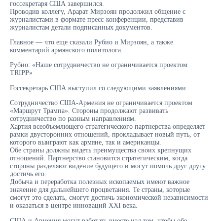
госсекретаря США завершился.
Проводив коллегу, Арарат Мирзоян продолжил общение с
журналистами в формате пресс-конференции, представив
журналистам детали подписанных документов.
Главное — что еще сказали Рубио и Мирзоян, а также
комментарий армянского политолога.
Рубио: «Наше сотрудничество не ограничивается проектом
TRIPP»
Госсекретарь США выступил со следующими заявлениями:
Сотрудничество США-Армения не ограничивается проектом
«Маршрут Трампа». Стороны продолжают развивать
сотрудничество по разным направлениям.
Хартия всеобъемлющего стратегического партнерства определяет
рамки двусторонних отношений, прокладывает новый путь, от
которого выиграют как армяне, так и американцы.
Обе страны должны видеть преимущества своих крепнущих
отношений. Партнерство становится стратегическим, когда
стороны разделяют видение будущего и могут помочь друг другу
достичь его.
Добыча и переработка полезных ископаемых имеют важное
значение для дальнейшего процветания. Те страны, которые
смогут это сделать, смогут достичь экономической независимости
и оказаться в центре инноваций XXI века.
США и Армения могут работать вместе над тем, чтобы обе