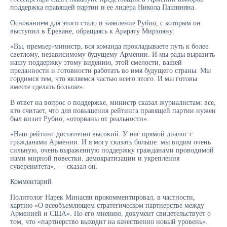
поддержка правящей партии и ее лидера Никола Пашиняна.
Основанием для этого стало и заявление Рубио, с которым он
выступил в Ереване, обращаясь к Арарату Мирзояну:
«Вы, премьер-министр, вся команда прокладываете путь к более
светлому, независимому будущему Армении. И мы рады выразить
нашу поддержку этому видению, этой смелости, вашей
преданности и готовности работать во имя будущего страны. Мы
гордимся тем, что являемся частью всего этого. И мы готовы
вместе сделать больше».
В ответ на вопрос о поддержке, министр сказал журналистам: все,
кто считает, что для повышения рейтинга правящей партии нужен
был визит Рубио, «оторваны от реальности».
«Наш рейтинг достаточно высокий. У нас прямой диалог с
гражданами Армении. И я могу сказать больше: мы видим очень
сильную, очень выраженную поддержку гражданами проводимой
нами мирной повестки, демократизации и укрепления
суверенитета», — сказал он.
Комментарий
Политолог Нарек Минасян прокомментировал, в частности,
хартию «О всеобъемлющем стратегическом партнерстве между
Арменией и США». По его мнению, документ свидетельствует о
том, что «партнерство выходит на качественно новый уровень».