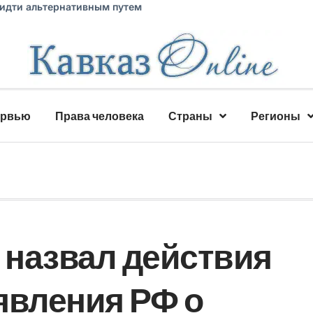
 идти альтернативным путем
ервью
Права человека
Страны
Регионы
назвал действия
явления РФ о