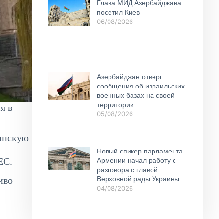
Глава МИД Азербайджана
посетил Киев
06/08/2026
Азербайджан отверг
сообщения об израильских
военных базах на своей
территории
я в
05/08/2026
мянскую
Новый спикер парламента
ЕС.
Армении начал работу с
разговора с главой
иво
Верховной рады Украины
04/08/2026