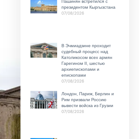
Пашинян встретился с
президентом Кыргызстана
07/08/2026
В Эчмиадзине проходит
судебный процесс над
Католикосом всех армян
Гарегином II, шестью
архиепископами и
епископами
07/08/2026
Лондон, Париж, Берлин и
Рим призвали Россию
вывести войска из Грузии
07/08/2026