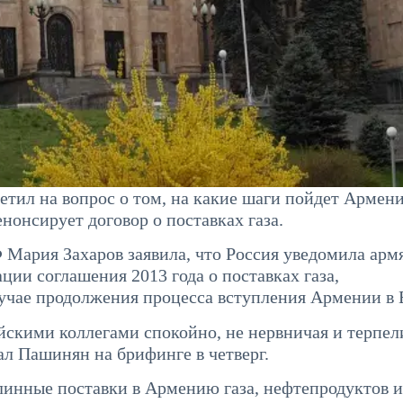
ил на вопрос о том, на какие шаги пойдет Армени
нонсирует договор о поставках газа.
Мария Захаров заявила, что Россия уведомила ар
ии соглашения 2013 года о поставках газа,
лучае продолжения процесса вступления Армении в 
ийскими коллегами спокойно, не нервничая и терпел
ал Пашинян на брифинге в четверг.
линные поставки в Армению газа, нефтепродуктов и