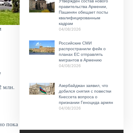
Утвержден состав нового
правительства Армении,
Пашинян обещает посты
квалифицированным
кадрам
м
04/08/2026
Российские СМИ
распространили фейк о
планах ЕС отправлять
мигрантов в Армению
04/08/2026
е
Азербайджан заявил, что
2 млн.
добился снятия с повестки
Кнессета вопроса о
признании Геноцида армян
04/08/2026
но пока