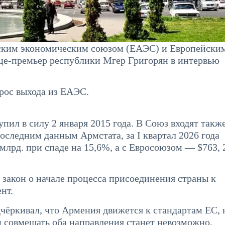
йским экономическим союзом (ЕАЭС) и Европейски
вице-премьер республики Мгер Григорян в интервью
прос выхода из ЕАЭС.
ил в силу 2 января 2015 года. В Союз входят такж
последним данным Армстата, за I квартал 2026 года
лрд. при спаде на 15,6%, а с Евросоюзом — $763, 
 закон о начале процесса присоединения страны к
нт.
ёркивал, что Армения движется к стандартам ЕС, 
и совмещать оба направления станет невозможно,