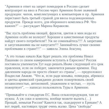
“Армения в ответ на запрет помидоров в Россию сделает
контрзапрет на ввоз в Россию через Армению более значимой
продукции: чипов, комплектующих к компьютерам и пр. Армения
перестанет быть третьей страной для ввоза подсанкционных
продуктов. Прежде всего, для оборонного комплекса РФ. Что
важнее?” — рассуждает Марина Киракосян.
“Вас пусть проблема овощей, фруктов, цветов и мин.воды из
Армении особо не волнует! Хорошие и качественные продукты
найдут своего потребителя!! Уж не сомневайтесь!!!! А запретами
и запугиваниями вы не напугаете!!! Занимайтесь лучше своими
проблемами в стране!!!” — заявила Элина Атасунц.
“А это только начало.Как будет решать эти проблемы Никол
Пашинян со своим намерением вступить в Евросоюз? Россия
поставила ультиматум.Тут надо решать.Иначе следующий его срок
правления, если он победит, закончится раньше времени. Под
давлением народа он просто сбежит из страны”, — предположил
Владислав Авакян. “Что ж, если ради коньяка, помидора, абрикоса
и цветка армянский гражданин должен пожертвовать своей
независимостью, автономией, уважением и честью, — пусть
пожертвует”, — написал пользователь Туры в Армению.
“Привыкайте к стандартам ЕС. Ваша сельхозпродукция, там не
нужна. А уж соки и компоты, вообще можете вылить (…)
Прощай, немытая Россия? Кажется так, скандируют в Ереване? А
вот людей, настоящих трудяг очень жалко. Цена “свободы”