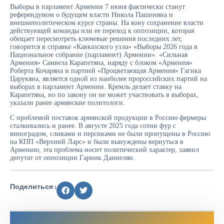
Выборы в парламент Армении 7 июня фактически станут
референдумом о будущем власти Никола Пашиняна и
внешнеполитическом курсе страны. На кону сохранение власти
действующей команды или ее переход к оппозиции, которая
обещает пересмотреть ключевые решения последних лет,
говорится в справке «Кавказского узла» «Выборы 2026 года в
Национальное собрание (парламент) Армении». «Сильная
Армения» Самвела Карапетяна, наряду с блоком «Армения»
Роберта Кочаряна и партией «Процветающая Армения» Гагика
Царукяна, является одной из наиболее пророссийских партий на
выборах в парламент Армении. Кремль делает ставку на
Карапетяна, но по закону он не может участвовать в выборах,
указали ранее армянские политологи.
С проблемой поставок армянской продукции в Россию фермеры
сталкивались и ранее. В августе 2025 года сотни фур с
виноградом, сливами и персиками не были пропущены в Россию
на КПП «Верхний Ларс» и были вынуждены вернуться в
Армению, эта проблема носит политический характер, заявил
депутат от оппозиции Гарник Даниелян.
Поделиться :