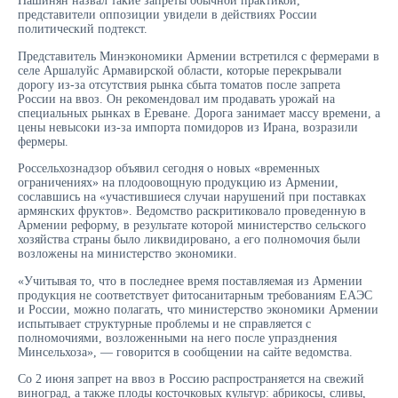
Пашинян назвал такие запреты обычной практикой,
представители оппозиции увидели в действиях России
политический подтекст.
Представитель Минэкономики Армении встретился с фермерами в
селе Аршалуйс Армавирской области, которые перекрывали
дорогу из-за отсутствия рынка сбыта томатов после запрета
России на ввоз. Он рекомендовал им продавать урожай на
специальных рынках в Ереване. Дорога занимает массу времени, а
цены невысоки из-за импорта помидоров из Ирана, возразили
фермеры.
Россельхознадзор объявил сегодня о новых «временных
ограничениях» на плодоовощную продукцию из Армении,
сославшись на «участившиеся случаи нарушений при поставках
армянских фруктов». Ведомство раскритиковало проведенную в
Армении реформу, в результате которой министерство сельского
хозяйства страны было ликвидировано, а его полномочия были
возложены на министерство экономики.
«Учитывая то, что в последнее время поставляемая из Армении
продукция не соответствует фитосанитарным требованиям ЕАЭС
и России, можно полагать, что министерство экономики Армении
испытывает структурные проблемы и не справляется с
полномочиями, возложенными на него после упразднения
Минсельхоза», — говорится в сообщении на сайте ведомства.
Со 2 июня запрет на ввоз в Россию распространяется на свежий
виноград, а также плоды косточковых культур: абрикосы, сливы,