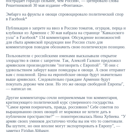
пострадает гораздо сильнее, чем Россия», — цитировало слова
Решетниковой 30 мая издание «Фонтанка».
Эмбарго на фрукты и овощи спровоцировало политический спор
в Facebook*
Публикация о запрете на ввоз в Россию томатов, огурцов, перца и
клубники из Армении с 30 мая набрала на странице “Кавказского
узла” в Facebook* 134 комментария. Обсуждение возможностей
для сбыта армянской продукции вне России стало для
комментаторов поводом обозначить свою политическую позицию.
Пользователи с российскими именами высказывали открытое
злорадство в связи с запретом. Так, Алексей Галкин предложил
армянским производителям “поговорить с Европой”. “И они с
удовольствием заберут ваши помидоры и овощи. А свои отправит
вам с пошлиной. Цена на европейские овощи будут значительно
выше армянских. Следовательно граждане Армении будут
покупать дороже чем свои. Но это же овощи свободной Европы”,
— написал он.
Другие комментаторы сочли неприемлемым тон комментария,
критикующего политический курс суверенного государства.
“Самое время поерничать, правда, россиянин? Себе советов по
выращиванию своих овощей от морковки не хотите дать в
публичном пространстве?” — поинтересовалась Нина Хубиева. “У
армян своих умников достаточно чтобы вы им что то советовали.
Вы шутите, но они вполне могут экспортировать в Европу”, —
заметил Firidun Abbasov.