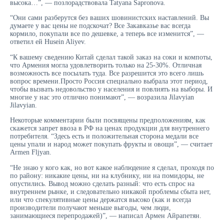
высока…”, — позлорадствовала Tatyana Sapronova.
“Они сами разберутся без ваших шовинистских наставлений. Вы
думаете у вас цены не подскочат? Все Закавказье вас всегда
кормило, покупали все по дешевке, а теперь все изменится”, —
ответил ей Husein Aliyev.
“К вашему сведению Китай сделал такой заказ на соки и компоты,
что Армения могла удовлетворить только на 25-30%. Отличная
возможность все посылать туда. Все разрешится это всего лишь
вопрос времени.Просто Россия специально выбрала этот период,
чтобы вызвать недовольство у населения и повлиять на выборы. И
многие у нас это отлично понимают”, — возразила Jilavyian
Jilavyian.
Некоторые комментарии были посвящены предположениям, как
скажется запрет ввоза в РФ на ценах продукции для внутреннего
потребителя. “Здесь есть и положительная сторона медали все
цены упали и народ может покупать фрукты и овощи”, — считает
Armen Fljyan.
“Не знаю у кого как, но вот какое наблюдение я сделал, проходя по
по району: никакие цены, ни на клубнику, ни на помидоры, не
опустились. Вывод можно сделать разный: что есть спрос на
внутреннем рынке, и следовательно никакой проблемы сбыта нет,
или что спекулятивные цены держатся высоко (как и всегда
производители получают меньше выгоды, чем люди,
занимающиеся перепродажей)”, — написал Армен Айрапетян.