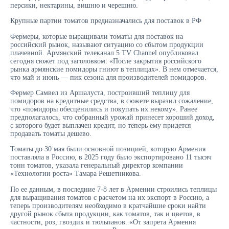
персики, нектарины, вишню и черешню.
Крупные партии томатов предназначались для поставок в РФ
Фермеры, которые выращивали томаты для поставок на
российский рынок, называют ситуацию со сбытом продукции
плачевной. Армянский телеканал 5 TV Channel опубликовал
сегодня сюжет под заголовком: «После закрытия российского
рынка армянские помидоры гниют в теплицах». В нем отмечается,
что май и июнь — пик сезона для производителей помидоров.
Фермер Самвел из Аршалуста, построивший теплицу для
помидоров на кредитные средства, в сюжете выразил сожаление,
что «помидоры обесценились и покупать их некому». Ранее
предполагалось, что собранный урожай принесет хороший доход,
с которого будет выплачен кредит, но теперь ему придется
продавать томаты дешево.
Томаты до 30 мая были основной позицией, которую Армения
поставляла в Россию, в 2025 году было экспортировано 11 тысяч
тонн томатов, указала генеральный директор компании
«Технологии роста» Тамара Решетникова.
По ее данным, в последние 7-8 лет в Армении строились теплицы
для выращивания томатов с расчетом на их экспорт в Россию, а
теперь производителям необходимо в кратчайшие сроки найти
другой рынок сбыта продукции, как томатов, так и цветов, в
частности, роз, гвоздик и тюльпанов. «От запрета Армения