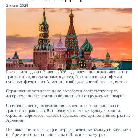
2 июня, 2026
Россельхознадзор с 3 июня 2026 года ‌временно ограничит ввоз и
транзит плодов семечковых культур, баклажанов, ​картофеля ​и
сушеных ​фруктов из ⁠Армении, сообщило ‌российское ведомство.
Ограничения установлены ‌до выработки соответствующего
алгоритма по обеспечению ​безопасности отгружаемых ‌товаров.
С сегодняшнего дня ведомство ​временно ограничило ввоз ‌и
транзит в страны ЕАЭС плодов косточковых культур: ​вишни,
черешни, абрикосов, ​сливы, ‌персиков, нектаринов и ​винограда из
Армении.
Поставки томатов, огурцов, перцев, зеленных культур и клубники
из Армении были остановлены с 30 мая ​из-за «угрозы