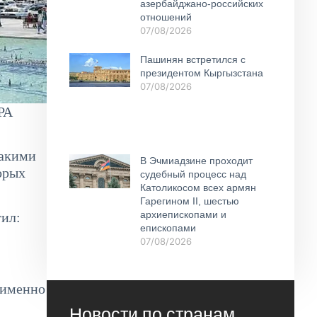
азербайджано-российских
отношений
07/08/2026
Пашинян встретился с
президентом Кыргызстана
07/08/2026
РА
какими
В Эчмиадзине проходит
орых
судебный процесс над
Католикосом всех армян
Гарегином II, шестью
архиепископами и
тил:
епископами
07/08/2026
е именно
Новости по странам