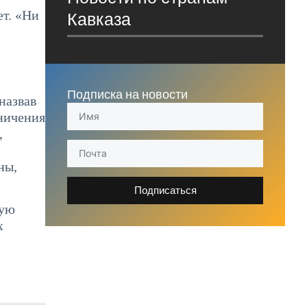
ет. «Ни
Кавказа
Подписка на новости
назвав
ничения
,
ны,
Подписаться
ную
х