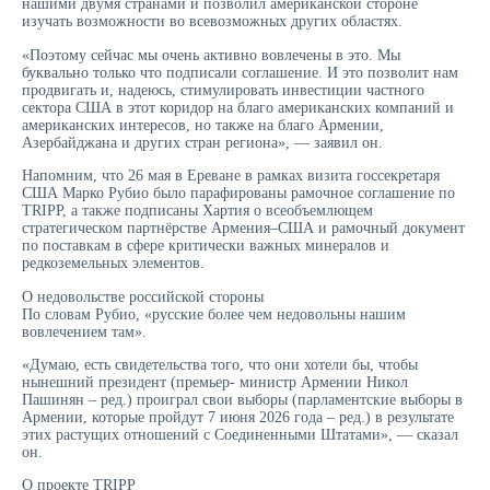
нашими двумя странами и позволил американской стороне
изучать возможности во всевозможных других областях.
«Поэтому сейчас мы очень активно вовлечены в это. Мы
буквально только что подписали соглашение. И это позволит нам
продвигать и, надеюсь, стимулировать инвестиции частного
сектора США в этот коридор на благо американских компаний и
американских интересов, но также на благо Армении,
Азербайджана и других стран региона», — заявил он.
Напомним, что 26 мая в Ереване в рамках визита госсекретаря
США Марко Рубио было парафированы рамочное соглашение по
TRIPP, а также подписаны Хартия о всеобъемлющем
стратегическом партнёрстве Армения–США и рамочный документ
по поставкам в сфере критически важных минералов и
редкоземельных элементов.
О недовольстве российской стороны
По словам Рубио, «русские более чем недовольны нашим
вовлечением там».
«Думаю, есть свидетельства того, что они хотели бы, чтобы
нынешний президент (премьер- министр Армении Никол
Пашинян – ред.) проиграл свои выборы (парламентские выборы в
Армении, которые пройдут 7 июня 2026 года – ред.) в результате
этих растущих отношений с Соединенными Штатами», — сказал
он.
О проекте TRIPP