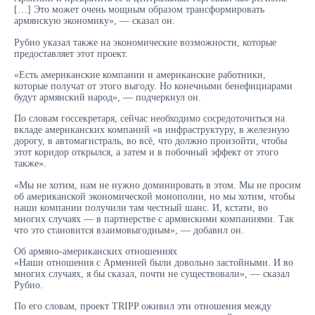
[…] Это может очень мощным образом трансформировать
армянскую экономику», — сказал он.
Рубио указал также на экономические возможности, которые
предоставляет этот проект.
«Есть американские компании и американские работники,
которые получат от этого выгоду. Но конечными бенефициарами
будут армянский народ», — подчеркнул он.
По словам госсекретаря, сейчас необходимо сосредоточиться на
вкладе американских компаний «в инфраструктуру, в железную
дорогу, в автомагистраль, во всё, что должно произойти, чтобы
этот коридор открылся, а затем и в побочный эффект от этого
также».
«Мы не хотим, нам не нужно доминировать в этом. Мы не просим
об американской экономической монополии, но мы хотим, чтобы
наши компании получили там честный шанс. И, кстати, во
многих случаях — в партнерстве с армянскими компаниями. Так
что это становится взаимовыгодным», — добавил он.
Об армяно-американских отношениях
«Наши отношения с Арменией были довольно застойными. И во
многих случаях, я бы сказал, почти не существовали», — сказал
Рубио.
По его словам, проект TRIPP оживил эти отношения между