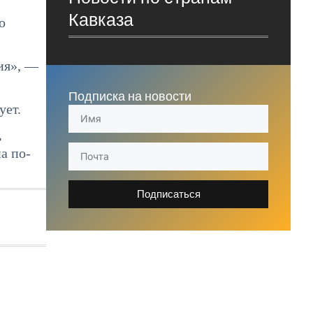
Кавказа
о
ия», —
Подписка на новости
ует.
ь
а по-
Подписаться