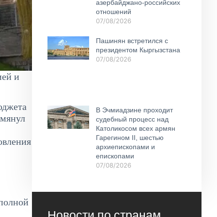
азербайджано-российских
отношений
07/08/2026
Пашинян встретился с
президентом Кыргызстана
07/08/2026
ией и
юджета
В Эчмиадзине проходит
омянул
судебный процесс над
Католикосом всех армян
Гарегином II, шестью
овления
архиепископами и
епископами
07/08/2026
 полной
Новости по странам