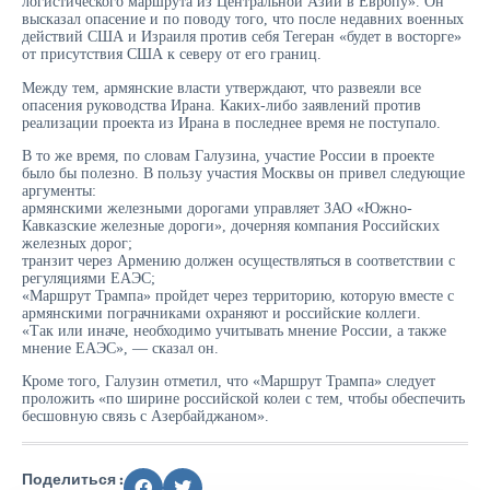
логистического маршрута из Центральной Азии в Европу». Он
высказал опасение и по поводу того, что после недавних военных
действий США и Израиля против себя Тегеран «будет в восторге»
от присутствия США к северу от его границ.
Между тем, армянские власти утверждают, что развеяли все
опасения руководства Ирана. Каких-либо заявлений против
реализации проекта из Ирана в последнее время не поступало.
В то же время, по словам Галузина, участие России в проекте
было бы полезно. В пользу участия Москвы он привел следующие
аргументы:
армянскими железными дорогами управляет ЗАО «Южно-
Кавказские железные дороги», дочерняя компания Российских
железных дорог;
транзит через Армению должен осуществляться в соответствии с
регуляциями ЕАЭС;
«Маршрут Трампа» пройдет через территорию, которую вместе с
армянскими пограчниками охраняют и российские коллеги.
«Так или иначе, необходимо учитывать мнение России, а также
мнение ЕАЭС», — сказал он.
Кроме того, Галузин отметил, что «Маршрут Трампа» следует
проложить «по ширине российской колеи с тем, чтобы обеспечить
бесшовную связь с Азербайджаном».
Поделиться :