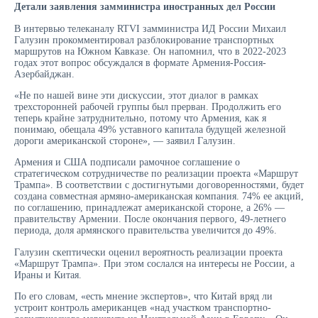
Детали заявления замминистра иностранных дел России
В интервью телеканалу RTVI замминистра ИД России Михаил
Галузин прокомментировал разблокирование транспортных
маршрутов на Южном Кавказе. Он напомнил, что в 2022-2023
годах этот вопрос обсуждался в формате Армения-Россия-
Азербайджан.
«Не по нашей вине эти дискуссии, этот диалог в рамках
трехсторонней рабочей группы был прерван. Продолжить его
теперь крайне затруднительно, потому что Армения, как я
понимаю, обещала 49% уставного капитала будущей железной
дороги американской стороне», — заявил Галузин.
Армения и США подписали рамочное соглашение о
стратегическом сотрудничестве по реализации проекта «Маршрут
Трампа». В соответствии с достигнутыми договоренностями, будет
создана совместная армяно-американская компания. 74% ее акций,
по соглашению, принадлежат американской стороне, а 26% —
правительству Армении. После окончания первого, 49-летнего
периода, доля армянского правительства увеличится до 49%.
Галузин скептически оценил вероятность реализации проекта
«Маршрут Трампа». При этом сослался на интересы не России, а
Ираны и Китая.
По его словам, «есть мнение экспертов», что Китай вряд ли
устроит контроль американцев «над участком транспортно-