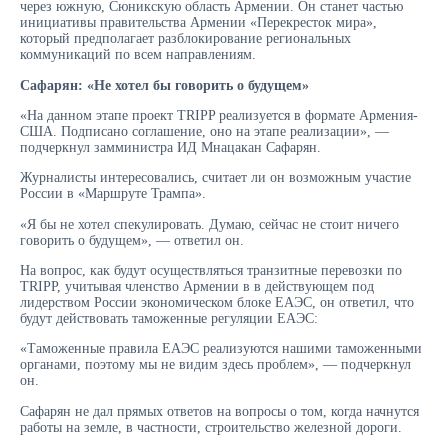
через южную, Сюникскую область Армении. Он станет частью
инициативы правительства Армении «Перекресток мира»,
который предполагает разблокирование региональных
коммуникаций по всем направлениям.
Сафарян: «Не хотел бы говорить о будущем»
«На данном этапе проект TRIPP реализуется в формате Армения-
США. Подписано соглашение, оно на этапе реализации», —
подчеркнул замминистра ИД Мнацакан Сафарян.
Журналисты интересовались, считает ли он возможным участие
России в «Маршруте Трампа».
«Я бы не хотел спекулировать. Думаю, сейчас не стоит ничего
говорить о будущем», — ответил он.
На вопрос, как будут осуществляться транзитные перевозки по
TRIPP, учитывая членство Армении в в действующем под
лидерством России экономическом блоке ЕАЭС, он ответил, что
будут действовать таможенные регуляции ЕАЭС:
«Таможенные правила ЕАЭС реализуются нашими таможенными
органами, поэтому мы не видим здесь проблем», — подчеркнул
он.
Сафарян не дал прямых ответов на вопросы о том, когда начнутся
работы на земле, в частности, строительство железной дороги.