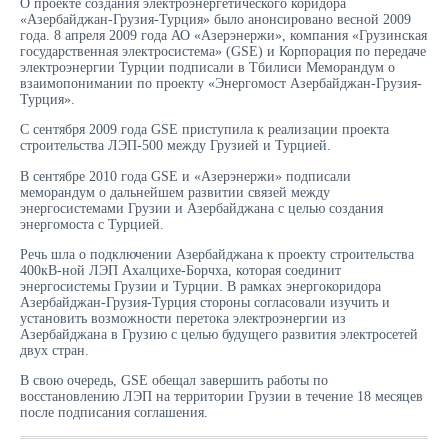
О проекте создания электроэнергетического коридора
«Азербайджан-Грузия-Турция» было анонсировано весной 2009
года. 8 апреля 2009 года АО «Азерэнержи», компания «Грузинская
государственная электросистема» (GSE) и Корпорация по передаче
электроэнергии Турции подписали в Тбилиси Меморандум о
взаимопонимании по проекту «Энергомост Азербайджан-Грузия-
Турция».
С сентября 2009 года GSE приступила к реализации проекта
строительства ЛЭП-500 между Грузией и Турцией.
В сентябре 2010 года GSE и «Азерэнержи» подписали
меморандум о дальнейшем развитии связей между
энергосистемами Грузии и Азербайджана с целью создания
энергомоста с Турцией.
Речь шла о подключении Азербайджана к проекту строительства
400кВ-ной ЛЭП Ахалцихе-Борчха, которая соединит
энергосистемы Грузии и Турции. В рамках энергокоридора
Азербайджан-Грузия-Турция стороны согласовали изучить и
установить возможности перетока электроэнергии из
Азербайджана в Грузию с целью будущего развития электросетей
двух стран.
В свою очередь, GSE обещал завершить работы по
восстановлению ЛЭП на территории Грузии в течение 18 месяцев
после подписания соглашения.