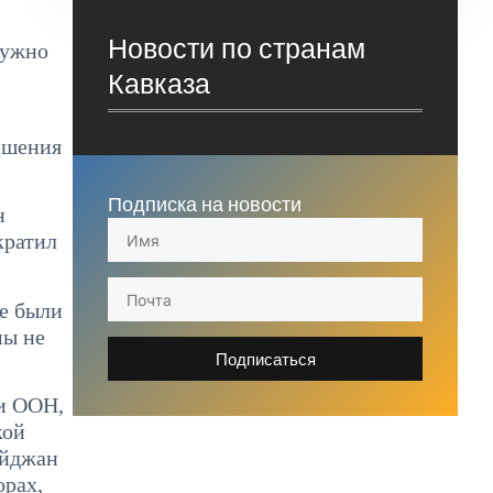
Новости по странам
нужно
Кавказа
ешения
Подписка на новости
н
кратил
не были
мы не
Подписаться
ти ООН,
кой
айджан
орах,