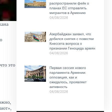
распространили фейк о
планах ЕС отправлять
мигрантов в Армению
04/08/2026
жана
Азербайджан заявил, что
добился снятия с повестки
ю
Кнессета вопроса о
признании Геноцида армян
04/08/2026
что это
Первая сессия нового
парламента Армении:
оппозиция, как и
ожидалось, проявляет
активность
04/08/2026
ожно,
ают»,