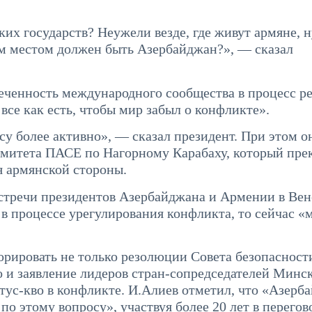
ких государств? Неужели везде, где живут армяне, 
им местом должен быть Азербайджан?», — сказал
леченность международного сообщества в процесс р
все как есть, чтобы мир забыл о конфликте».
су более активно», — сказал президент. При этом о
омитета ПАСЕ по Нагорному Карабаху, который пре
я армянской стороны.
встречи президентов Азербайджана и Армении в Ве
 процессе урегулирования конфликта, то сейчас «
орировать не только резолюции Совета безопаснос
о и заявление лидеров стран-сопредседателей Минс
ус-кво в конфликте. И.Алиев отметил, что «Азерб
 этому вопросу», участвуя более 20 лет в перегов