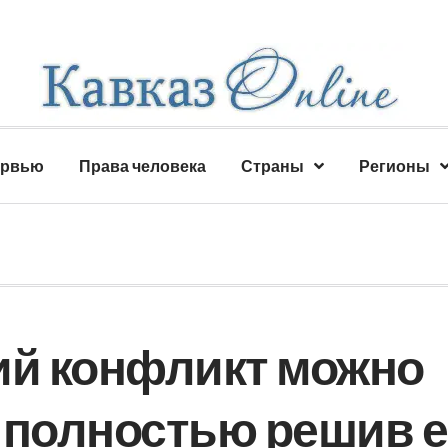
ервью
Права человека
Страны
Регионы
ий конфликт можно
 полностью решив е