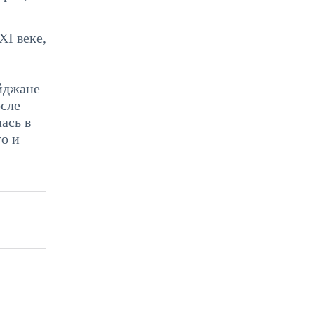
XI веке,
айджане
осле
ась в
го и