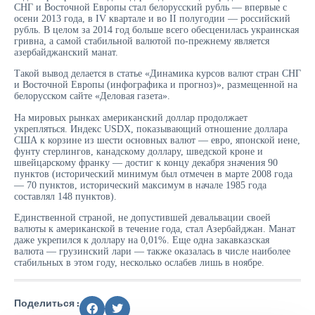
СНГ и Восточной Европы стал белорусский рубль — впервые с
осени 2013 года, в IV квартале и во II полугодии — российский
рубль. В целом за 2014 год больше всего обесценилась украинская
гривна, а самой стабильной валютой по-прежнему является
азербайджанский манат.
Такой вывод делается в статье «Динамика курсов валют стран СНГ
и Восточной Европы (инфографика и прогноз)», размещенной на
белорусском сайте «Деловая газета».
На мировых рынках американский доллар продолжает
укрепляться. Индекс USDX, показывающий отношение доллара
США к корзине из шести основных валют — евро, японской иене,
фунту стерлингов, канадскому доллару, шведской кроне и
швейцарскому франку — достиг к концу декабря значения 90
пунктов (исторический минимум был отмечен в марте 2008 года
— 70 пунктов, исторический максимум в начале 1985 года
составлял 148 пунктов).
Единственной страной, не допустившей девальвации своей
валюты к американской в течение года, стал Азербайджан. Манат
даже укрепился к доллару на 0,01%. Еще одна закавказская
валюта — грузинский лари — также оказалась в числе наиболее
стабильных в этом году, несколько ослабев лишь в ноябре.
Поделиться :