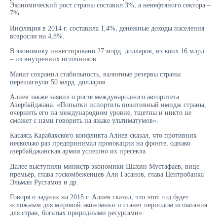
Экономический рост страны составил 3%, а ненефтяного сектора –
7%.
Инфляция в 2014 г. составила 1,4%, денежные доходы населения
возросли на 4,8%.
В экономику инвестировано 27 млрд. долларов, из коих 16 млрд.
– из внутренних источников.
Манат сохранил стабильность, валютные резервы страны
перешагнули 50 млрд. долларов.
Алиев также заявил о росте международного авторитета
Азербайджана. «Попытки испортить позитивный имидж страны,
очернить его на международном уровне, тщетны и никто не
сможет с нами говорить на языке ультиматумов».
Касаясь Карабахского конфликта Алиев сказал, что противник
несколько раз предпринимал провокации на фронте, однако
азербайджанская армия успешно их пресекла.
Далее выступили министр экономики Шахин Мустафаев, вице-
премьер, глава госкомбеженцев Али Гасанов, глава Центробанка
Эльман Рустамов и др.
Говоря о задачах на 2015 г. Алиев сказал, что этот год будет
«сложным для мировой экономики и станет периодом испытания
для стран, богатых природными ресурсами».