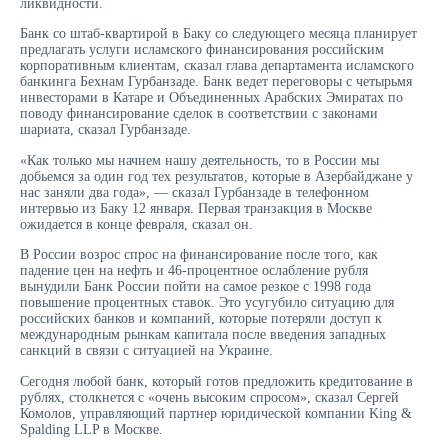
ликвидности.
Банк со штаб-квартирой в Баку со следующего месяца планирует
предлагать услуги исламского финансирования российским
корпоративным клиентам, сказал глава департамента исламского
банкинга Бехнам Гурбанзаде. Банк ведет переговоры с четырьмя
инвесторами в Катаре и Объединенных Арабских Эмиратах по
поводу финансирование сделок в соответствии с законами
шариата, сказал Гурбанзаде.
«Как только мы начнем нашу деятельность, то в России мы
добьемся за один год тех результатов, которые в Азербайджане у
нас заняли два года», — сказал Гурбанзаде в телефонном
интервью из Баку 12 января. Первая транзакция в Москве
ожидается в конце февраля, сказал он.
В России возрос спрос на финансирование после того, как
падение цен на нефть и 46-процентное ослабление рубля
вынудили Банк России пойти на самое резкое с 1998 года
повышение процентных ставок. Это усугубило ситуацию для
российских банков и компаний, которые потеряли доступ к
международным рынкам капитала после введения западных
санкций в связи с ситуацией на Украине.
Сегодня любой банк, который готов предложить кредитование в
рублях, столкнется с «очень высоким спросом», сказал Сергей
Комолов, управляющий партнер юридической компании King &
Spalding LLP в Москве.