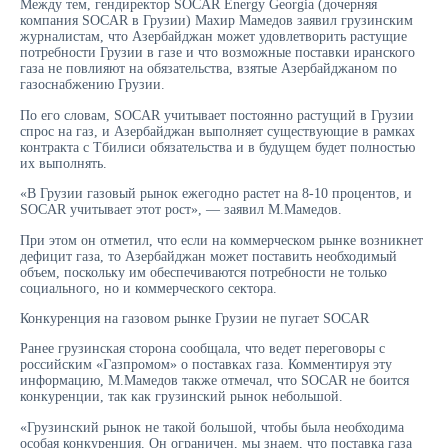
Между тем, гендиректор SOCAR Energy Georgia (дочерняя
компания SOCAR в Грузии) Махир Мамедов заявил грузинским
журналистам, что Азербайджан может удовлетворить растущие
потребности Грузии в газе и что возможные поставки иранского
газа не повлияют на обязательства, взятые Азербайджаном по
газоснабжению Грузии.
По его словам, SOCAR учитывает постоянно растущий в Грузии
спрос на газ, и Азербайджан выполняет существующие в рамках
контракта с Тбилиси обязательства и в будущем будет полностью
их выполнять.
«В Грузии газовый рынок ежегодно растет на 8-10 процентов, и
SOCAR учитывает этот рост», — заявил М.Мамедов.
При этом он отметил, что если на коммерческом рынке возникнет
дефицит газа, то Азербайджан может поставить необходимый
объем, поскольку им обеспечиваются потребности не только
социального, но и коммерческого сектора.
Конкуренция на газовом рынке Грузии не пугает SOCAR
Ранее грузинская сторона сообщала, что ведет переговоры с
российским «Газпромом» о поставках газа. Комментируя эту
информацию, М.Мамедов также отмечал, что SOCAR не боится
конкуренции, так как грузинский рынок небольшой.
«Грузинский рынок не такой большой, чтобы была необходима
особая конкуренция. Он ограничен, мы знаем, что поставка газа