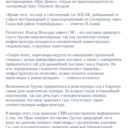
месторождения «Шах Дениз», откуда он транспортируется по
газопроводу Баку-Тбилиси-Эрзурум.
«Кроме того, это еще и собственный газ SOCAR, добываемый со
старых месторождений и транспортируемый по газопроводу через
Газахский район Азербайджана», — отметил В.Алиев.
Политолог Ильгар Велизаде заявил CBC , что поставки иранского
газа в Грузию нецелесообразны, так как грузинская газовая
инфраструктура нуждается в основательной реконструкции,
следовательно, в крупных инвестициях.
«Скорее всего, переговоры ведутся по инициативе грузинской
стороны с целью диверсификации поставок, а также с намерением
превратиться в хаб для дальнейшей поставки газа в Европу. Но
есть определенные сложности технического характера –
инфраструктура не позволяет, нужно вложить огромные
инвестиции в реконструкцию», — отметил политолог.
Возможности Грузии превратиться в реэкспортера газа в Европун
самом деле практически нулевые. Во всяком случае в ближайшей
перспективе, так как речь идет о незначительных объемах
возможных поставок иранского газа. Отсутствует также
соответствующая инфраструктура.
В январе этого года иранские СМИ распространили информацию
о том, что Иран намерен поставлять Грузии природный газ и
ведет по данному вопросу переговоры с грузинскими властями.
Со слов исполнительного директора иранской Национальной