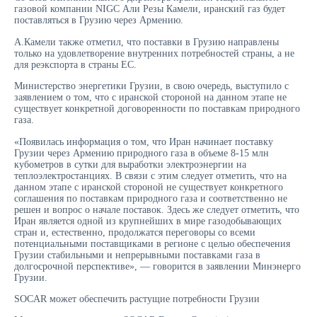
газовой компании NIGC Али Резы Камели, иранский газ будет
поставляться в Грузию через Армению.
А.Камели также отметил, что поставки в Грузию направлены
только на удовлетворение внутренних потребностей страны, а не
для реэкспорта в страны ЕС.
Министерство энергетики Грузии, в свою очередь, выступило с
заявлением о том, что с иранской стороной на данном этапе не
существует конкретной договоренности по поставкам природного
газа.
«Появилась информация о том, что Иран начинает поставку
Грузии через Армению природного газа в объеме 8-15 млн
кубометров в сутки для выработки электроэнергии на
теплоэлектростанциях. В связи с этим следует отметить, что на
данном этапе с иранской стороной не существует конкретного
соглашения по поставкам природного газа и соответственно не
решен и вопрос о начале поставок. Здесь же следует отметить, что
Иран является одной из крупнейших в мире газодобывающих
стран и, естественно, продолжатся переговоры со всеми
потенциальными поставщиками в регионе с целью обеспечения
Грузии стабильными и непрерывными поставками газа в
долгосрочной перспективе», — говорится в заявлении Минэнерго
Грузии.
SOCAR может обеспечить растущие потребности Грузии