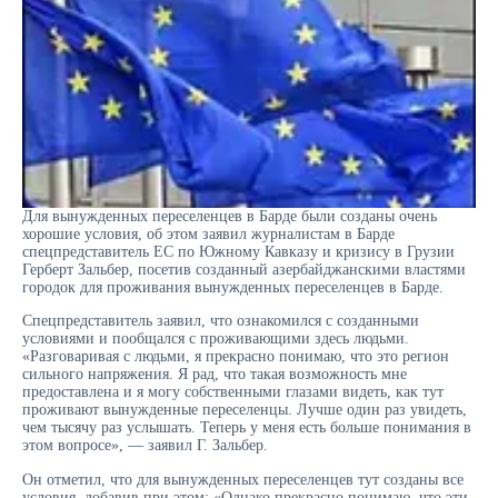
Для вынужденных переселенцев в Барде были созданы очень
хорошие условия, об этом заявил журналистам в Барде
спецпредставитель ЕС по Южному Кавказу и кризису в Грузии
Герберт Зальбер, посетив созданный азербайджанскими властями
городок для проживания вынужденных переселенцев в Барде.
Спецпредставитель заявил, что ознакомился с созданными
условиями и пообщался с проживающими здесь людьми.
«Разговаривая с людьми, я прекрасно понимаю, что это регион
сильного напряжения. Я рад, что такая возможность мне
предоставлена и я могу собственными глазами видеть, как тут
проживают вынужденные переселенцы. Лучше один раз увидеть,
чем тысячу раз услышать. Теперь у меня есть больше понимания в
этом вопросе», — заявил Г. Зальбер.
Он отметил, что для вынужденных переселенцев тут созданы все
условия, добавив при этом: «Однако прекрасно понимаю, что эти