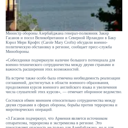
Министр обороны Азербайджана генерал-полковник Закир
Гасанов и посол Великобритании и Северной Ирландии в Баку
Кэрол Мери Крофтс (Carole Mary Crofts) обсудили военно-
политическую обстановку в регионе, сообщает пресс-служба
Минобороны.
«Собеседники подчеркнули наличие большого потенциала для
военно-технического сотрудничества между двумя странами и
важность расширения этих возможностей.
На встрече также особо была отмечена необходимость реализации
соглашений, достигнутых в области военного образования,
продолжения курсов военного английского языка и увеличения
числа слушателей этих курсов», — отмечает оборонное ведомство.
Состоялся обмен мнением относительно сотрудничества между
двумя странами в сферах обороны, борьбы против терроризма и
миротворческих операций.
«З.Гасанов подчеркнул, что Армения является источником
сепаратизма, терроризма и экстремизма в регионе. Это
представляет опасность не только для Азербайджана, но и для