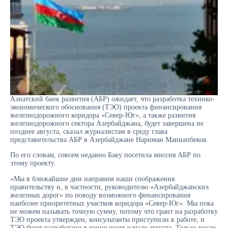
Азиатский банк развития (АБР) ожидает, что разработка технико-
экономического обоснования (ТЭО) проекта финансирования
железнодорожного коридора «Север-Юг», а также развития
железнодорожного сектора Азербайджана, будет завершена не
позднее августа, сказал журналистам в среду глава
представительства АБР в Азербайджане Нариман Маннапбеков.
По его словам, совсем недавно Баку посетила миссия АБР по
этому проекту.
«Мы в ближайшие дни направим наши соображения
правительству и, в частности, руководителю «Азербайджанских
железных дорог» по поводу возможного финансирования
наиболее приоритетных участков коридора «Север-Юг». Мы пока
не можем называть точную сумму, потому что грант на разработку
ТЭО проекта утвержден, консультанты приступили к работе, и
ТЭО будет разработано в конце июля-начале августа. Только после