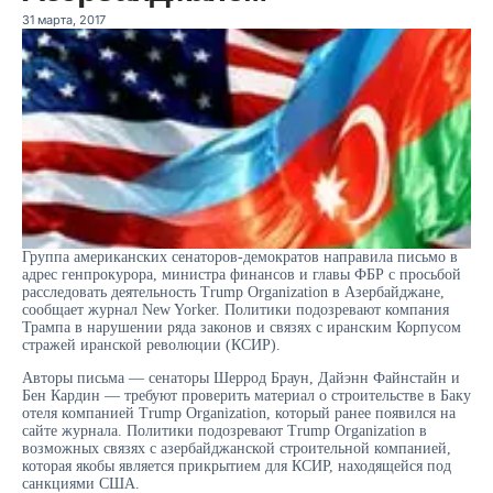
31 марта, 2017
Группа американских сенаторов-демократов направила письмо в
адрес генпрокурора, министра финансов и главы ФБР с просьбой
расследовать деятельность Trump Organization в Азербайджане,
сообщает журнал New Yorker. Политики подозревают компания
Трампа в нарушении ряда законов и связях с иранским Корпусом
стражей иранской революции (КСИР).
Авторы письма — сенаторы Шеррод Браун, Дайэнн Файнстайн и
Бен Кардин — требуют проверить материал о строительстве в Баку
отеля компанией Trump Organization, который ранее появился на
сайте журнала. Политики подозревают Trump Organization в
возможных связях с азербайджанской строительной компанией,
которая якобы является прикрытием для КСИР, находящейся под
санкциями США.