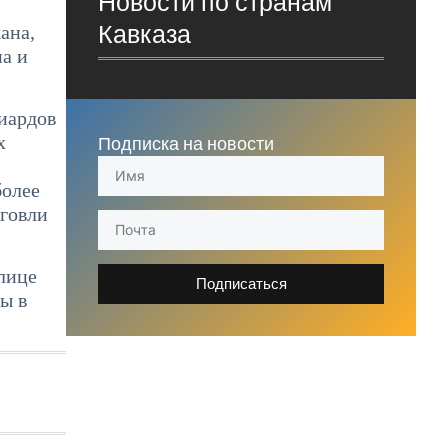
Новости по странам
Кавказа
ана,
а и
иардов
х
Подписка на новости
более
говли
лице
Подписаться
ы в