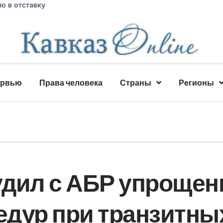
о в отставку
ервью
Права человека
Страны
Регионы
дил с АБР упрощен
дур при транзитны