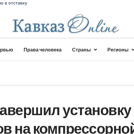
о в отставку
ервью
Права человека
Страны
Регионы
авершил установку
в на компрессорно