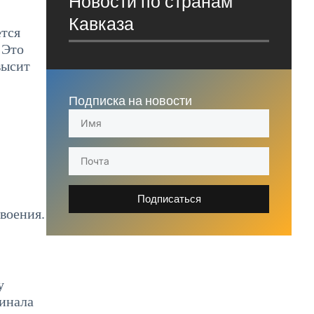
Новости по странам
Кавказа
ется
 Это
высит
Подписка на новости
Подписаться
воения.
у
инала