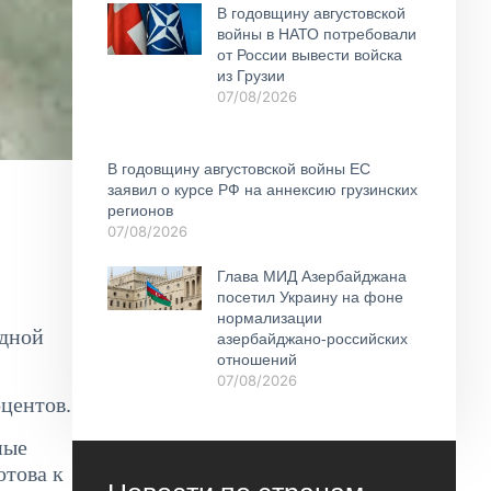
В годовщину августовской
войны в НАТО потребовали
от России вывести войска
из Грузии
07/08/2026
В годовщину августовской войны ЕС
заявил о курсе РФ на аннексию грузинских
регионов
07/08/2026
Глава МИД Азербайджана
посетил Украину на фоне
нормализации
одной
азербайджано-российских
отношений
07/08/2026
центов.
ные
отова к