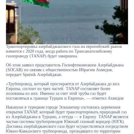
Транспортировка азербайджанского газа на европейский рынок
начнется с 2020 года, когда работа по Трансанатолийскому
газопроводу (TANAP) будет завершена.
Об этом заявил представитель Госнефтекомпании Азербайджана
(SOCAR) по связям с общественностью Ибрагим Ахмедов,
передает Sputnik Азербайджан.
«Трубопровод, который простирается от Азербайджана до юга
Европы, состоит из трех частей. TANAP составляет более
половины из них. Именно за счет этой трубы газ будет
поставляться к границе Турции и Европы», — отметил Ахмедов
Накануне в турецком городе Эскишехир состоялась церемония
открытия TANAP, который будет транспортировать природный газ
из Азербайджана в Турцию, а оттуда — в Европу. TANAP является
частью системы трубопроводов Южный газовый коридор (ЮГК).
Доставка азербайджанского газа будет осуществляться посредством
Южно-Кавказского трубопровода, проходящего по территории