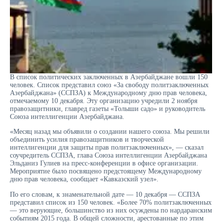
В список политических заключенных в Азербайджане вошли 150
человек. Список представил союз «За свободу политзаключенных
Азербайджана» (ССПЗА) к Международному дню прав человека,
отмечаемому 10 декабря. Эту организацию учредили 2 ноября
правозащитники, главред газеты «Толыши садо» и руководитель
Союза интеллигенции Азербайджана.
«Месяц назад мы объявили о создании нашего союза. Мы решили
объединить усилия правозащитников и творческой
интеллигенции для защиты прав политзаключенных», — сказал
соучредитель ССПЗА, глава Союза интеллигенции Азербайджана
Эльданиз Гулиев на пресс-конференции в офисе организации.
Мероприятие было посвящено предстоящему Международному
дню прав человека, сообщает «Кавказский узел».
По его словам, к знаменательной дате — 10 декабря — ССПЗА
представил список из 150 человек. «Более 70% политзаключенных
— это верующие, большинство из них осуждены по нардаранским
событиям 2015 года. B общей сложности, арестованные по этим