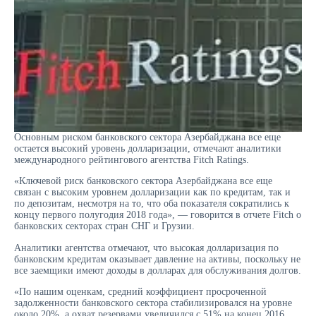
Основным риском банковского сектора Азербайджана все еще
остается высокий уровень долларизации, отмечают аналитики
международного рейтингового агентства Fitch Ratings.
«Ключевой риск банковского сектора Азербайджана все еще
связан с высоким уровнем долларизации как по кредитам, так и
по депозитам, несмотря на то, что оба показателя сократились к
концу первого полугодия 2018 года», — говорится в отчете Fitch о
банковских секторах стран СНГ и Грузии.
Аналитики агентства отмечают, что высокая долларизация по
банковским кредитам оказывает давление на активы, поскольку не
все заемщики имеют доходы в долларах для обслуживания долгов.
«По нашим оценкам, средний коэффициент просроченной
задолженности банковского сектора стабилизировался на уровне
около 20%, а охват резервами увеличился с 51% на конец 2016