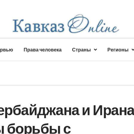
ервью
Права человека
Страны
Регионы
ербайджана и Иран
ы борьбы с