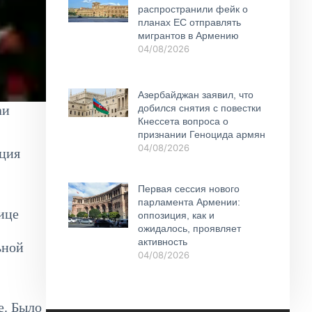
распространили фейк о
планах ЕС отправлять
мигрантов в Армению
04/08/2026
Азербайджан заявил, что
аи
добился снятия с повестки
Кнессета вопроса о
признании Геноцида армян
04/08/2026
ация
Первая сессия нового
парламента Армении:
ице
оппозиция, как и
ожидалось, проявляет
активность
ьной
04/08/2026
е. Было