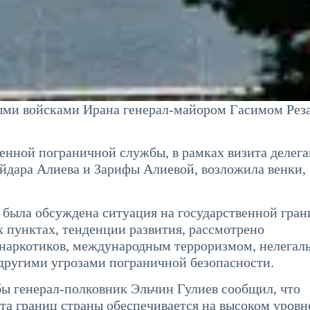
ыми войсками Ирана генерал-майором Гасимом Рез
венной пограничной службы, в рамках визита делег
йдара Алиева и Зарифы Алиевой, возложила венки,
е была обсуждена ситуация на государственной гран
 пунктах, тенденции развития, рассмотрено
 наркотиков, международным терроризмом, нелегал
другими угрозами пограничной безопасности.
ы генерал-полковник Эльчин Гулиев сообщил, что
ита границ страны обеспечивается на высоком уровн