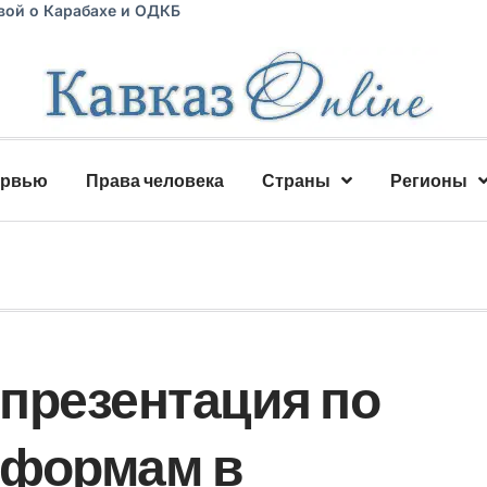
вой о Карабахе и ОДКБ
ервью
Права человека
Страны
Регионы
презентация по
еформам в