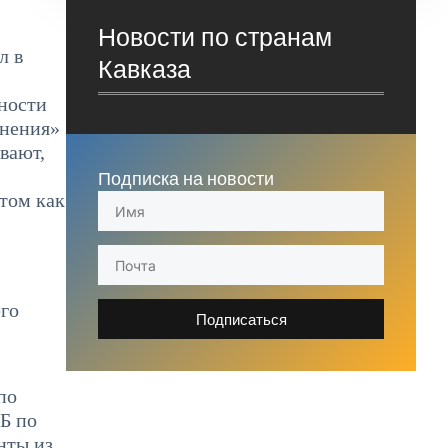
Новости по странам
л в
Кавказа
бности
енения»
вают,
Подписка на новости
том как
его
Подписаться
по
Б по
нты из