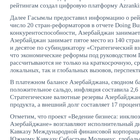
рейтингам создал цифровую платформу Azrankin
Далее Гасымлы предоставил информацию о рейт
число 20 стран-реформаторов в отчете Doing Busi
конкурентоспособности, Азербайджан занимает 
Азербайджан занимает пятое место из 140 стра
и десятое по субиндикатору «Стратегический вз
что экономические реформы под руководством 
рассчитываются не только на краткосрочную, с
локальных, так и глобальных вызовов, перспекти
В платежном балансе Азербайджана, сводном ба
положительное сальдо, инфляция составила 2,6 
Стратегические валютные резервы Азербайджана
продукта, а внешний долг составляет 17 процен
Отметим, что проект «Ведение бизнеса: инклюз
Азербайджане» возглавляют исполнительный ди
Кавказу Международной финансовой корпораци
Южному Кавказу Себастьян Молинеус, глобаль