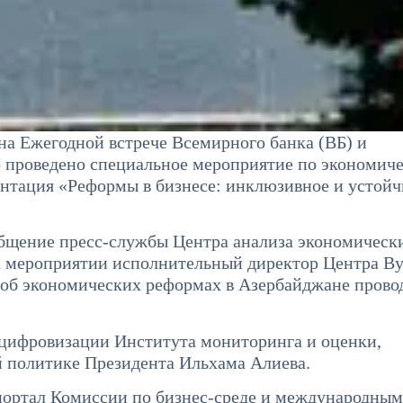
на Ежегодной встрече Всемирного банка (ВБ) и
проведено специальное мероприятие по экономич
ентация «Реформы в бизнесе: инклюзивное и устойч
ообщение пресс-службы Центра анализа экономическ
а мероприятии исполнительный директор Центра В
об экономических реформах в Азербайджане пров
цифровизации Института мониторинга и оценки,
й политике Президента Ильхама Алиева.
портал Комиссии по бизнес-среде и международным