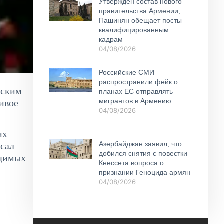
Утвержден состав нового
правительства Армении,
Пашинян обещает посты
квалифицированным
кадрам
04/08/2026
Российские СМИ
распространили фейк о
еским
планах ЕС отправлять
мигрантов в Армению
ивое
04/08/2026
их
Азербайджан заявил, что
усал
добился снятия с повестки
одимых
Кнессета вопроса о
признании Геноцида армян
04/08/2026