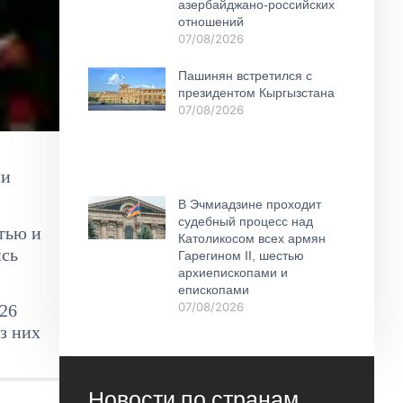
азербайджано-российских
отношений
07/08/2026
Пашинян встретился с
президентом Кыргызстана
07/08/2026
ли
В Эчмиадзине проходит
судебный процесс над
тью и
Католикосом всех армян
ись
Гарегином II, шестью
архиепископами и
епископами
07/08/2026
 26
з них
Новости по странам