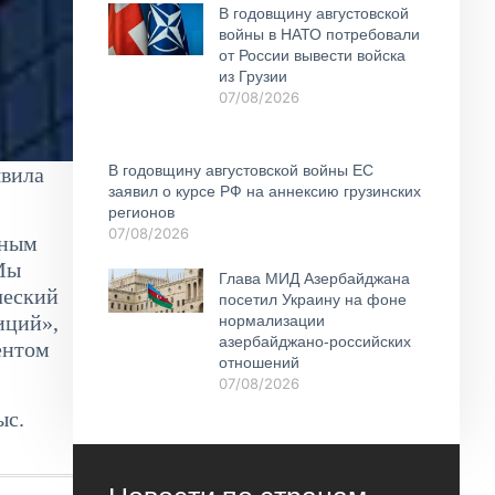
В годовщину августовской
войны в НАТО потребовали
от России вывести войска
из Грузии
07/08/2026
В годовщину августовской войны ЕС
явила
заявил о курсе РФ на аннексию грузинских
регионов
07/08/2026
тным
 Мы
Глава МИД Азербайджана
ческий
посетил Украину на фоне
иций»,
нормализации
азербайджано-российских
ентом
отношений
07/08/2026
ыс.