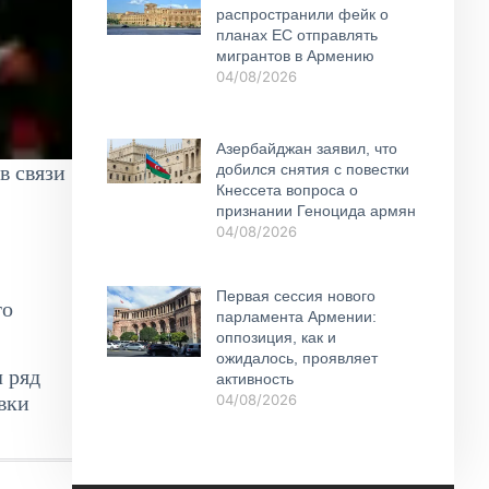
распространили фейк о
планах ЕС отправлять
мигрантов в Армению
04/08/2026
Азербайджан заявил, что
в связи
добился снятия с повестки
Кнессета вопроса о
признании Геноцида армян
04/08/2026
Первая сессия нового
го
парламента Армении:
оппозиция, как и
ожидалось, проявляет
л ряд
активность
вки
04/08/2026