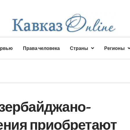
ервью
Права человека
Страны
Регионы
Азербайджано-
ения приобретают