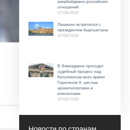
азербайджано-российских
отношений
07/08/2026
Пашинян встретился с
президентом Кыргызстана
07/08/2026
В Эчмиадзине проходит
судебный процесс над
Католикосом всех армян
Гарегином II, шестью
архиепископами и
епископами
07/08/2026
Новости по странам