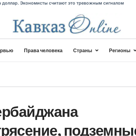
а доллар. Экономисты считают это тревожным сигналом
ервью
Права человека
Страны
Регионы
ербайджана
рясение, подземны