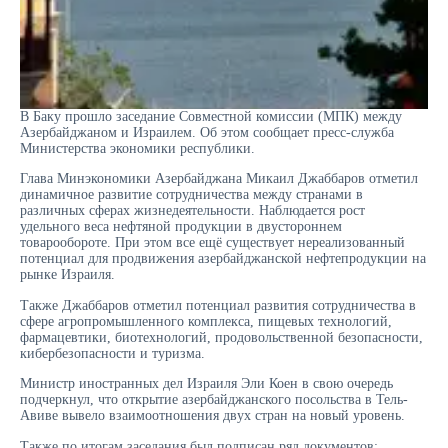
В Баку прошло заседание Совместной комиссии (МПК) между
Азербайджаном и Израилем. Об этом сообщает пресс-служба
Министерства экономики республики.
Глава Минэкономики Азербайджана Микаил Джаббаров отметил
динамичное развитие сотрудничества между странами в
различных сферах жизнедеятельности. Наблюдается рост
удельного веса нефтяной продукции в двустороннем
товарообороте. При этом все ещё существует нереализованный
потенциал для продвижения азербайджанской нефтепродукции на
рынке Израиля.
Также Джаббаров отметил потенциал развития сотрудничества в
сфере агропромышленного комплекса, пищевых технологий,
фармацевтики, биотехнологий, продовольственной безопасности,
кибербезопасности и туризма.
Министр иностранных дел Израиля Эли Коен в свою очередь
подчеркнул, что открытие азербайджанского посольства в Тель-
Авиве вывело взаимоотношения двух стран на новый уровень.
Также по итогам заседания был подписан ряд документов: