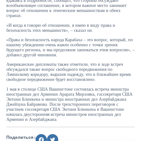
вдаваясь в подробности, сообщил, что стороны обсуждают
всеобъемлющее соглашение, в котором важное место занимает
вопрос об отношении к этническим меньшинствам в обеих
странах.
«И когда я говорю об отношении, я имею в виду права и
безопасность этих меньшинств», – сказал он.
«Права и безопасность народа Карабаха – это вопрос, который, по
нашему убеждению очень важен особенно с точки зрения
будущего региона, и мы продолжим заниматься этим вопросом», –
добавил другой чиновник.
Американские дипломаты также отметили, что в ходе встреч
обсуждался также вопрос свободного передвижения по
Лачинскому коридору, выразив надежду, что в ближайшее время
свободное передвижение будет восстановлено.
1 мая в столице США Вашингтоне состоялась встреча министра
иностранных дел Армении Арарата Мирзояна, госсекретаря США
Энтони Блинкена и министра иностранных дел Азербайджана
Джейхуна Байрамова. После трехсторонних переговоров с
участием госсекретаря США Энтони Блинкена в Вашингтоне
началась двусторонняя встреча министров иностранных дел
Армении и Азербайджана.
Поделиться :