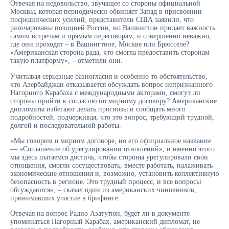
Отвечая на недовольство, звучащее со стороны официальной
Москвы, которая периодически обвиняет Запад в присвоении
посреднических усилий, представители США заявили, что
разочарованы позицией России, но Вашингтон придает важность
самим встречам и прямым переговорам, и совершенно неважно,
где они проходят – в Вашингтоне, Москве или Брюсселе?
«Американская сторона рада, что смогла предоставить сторонам
такую платформу», – отметили они.
Учитывая серьезные разногласия и особенно то обстоятельство,
что Азербайджан отказывается обсуждать вопрос непризнанного
Нагорного Карабаха с международными акторами, смогут ли
стороны прийти к согласию по мирному договору? Американские
дипломаты избегают делать прогнозы и сообщать много
подробностей, подчеркивая, что это вопрос, требующий трудной,
долгой и последовательной работы.
«Мы говорим о мирном договоре, но его официальное название
— «Соглашение об урегулировании отношений», и именно этого
мы здесь пытаемся достичь, чтобы стороны урегулировали свои
отношения, смогли сосуществовать, вместе работать, налаживать
экономические отношения и, возможно, установить коллективную
безопасность в регионе. Это трудный процесс, и все вопросы
обсуждаются», – сказал один из американских чиновников,
принимавших участие в брифинге.
Отвечая на вопрос Радио Азатутюн, будет ли в документе
упоминаться Нагорный Карабах, американский дипломат, не