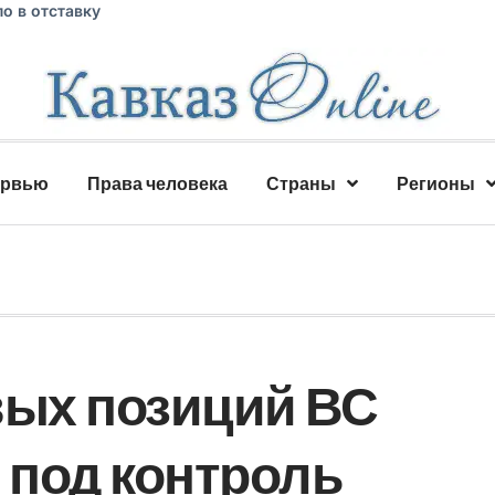
о в отставку
ервью
Права человека
Страны
Регионы
вых позиций ВС
под контроль