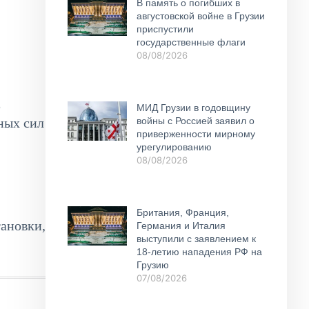
В память о погибших в
августовской войне в Грузии
приспустили
государственные флаги
08/08/2026
е
МИД Грузии в годовщину
войны с Россией заявил о
ных сил
приверженности мирному
урегулированию
08/08/2026
Британия, Франция,
тановки,
Германия и Италия
выступили с заявлением к
18-летию нападения РФ на
Грузию
07/08/2026