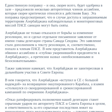
Единственную поправку – и она, скорее всего, будет одобрена в
зале – предложили несколько авторитетных членов ассамблеи,
которые скорее критически относятся к действиям Баку. Эта
поправка предусматривает, что в случае доступа к запрашиваемым
территориям Азербайджана наблюдательных и мониторинговых
миссий ПАСЕ санкции могут быть сняты.
Азербайджан не только отказался от борьбы за изменение
резолюции, но и сделал отдельное письменное заявление от
имени главы делегации страны Самада Сеидова. Это заявление
стало дополнением к тексту резолюции, и, соответственно,
попало к членам ПАСЕ. В нем представитель Азербайджана
обвинил ассамблею в «глубоко укоренившейся предвзятости к
Азербайджану», а претензии назвал «необоснованными и
безосновательными».
Также заявление намекает, что Азербайджан не заинтересован в
дальнейшем участии в Совете Европы.
В нем говорится, что Азербайджан «вступил в СЕ с большой
надеждой» на возвращение оккупированного Карабаха, а взамен
«столкнулся со скоординированной и срежиссированной
кампанией по очернению Азербайджана».
«Отказ ратифицировать полномочия нашей делегации станет
серьезным ударом по авторитету ПАСЕ и Совета Европы в целом,
и ответственность за его серьезные последствия лежит на
инициаторах этого недальновидного шага», – говорит заявление,