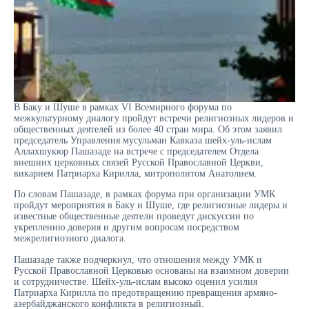
В Баку и Шуше в рамках VI Всемирного форума по
межкультурному диалогу пройдут встречи религиозных лидеров и
общественных деятелей из более 40 стран мира. Об этом заявил
председатель Управления мусульман Кавказа шейх-уль-ислам
Аллахшукюр Пашазаде на встрече с председателем Отдела
внешних церковных связей Русской Православной Церкви,
викарием Патриарха Кирилла, митрополитом Анатолием.
По словам Пашазаде, в рамках форума при организации УМК
пройдут мероприятия в Баку и Шуше, где религиозные лидеры и
известные общественные деятели проведут дискуссии по
укреплению доверия и другим вопросам посредством
межрелигиозного диалога.
Пашазаде также подчеркнул, что отношения между УМК и
Русской Православной Церковью основаны на взаимном доверии
и сотрудничестве. Шейх-уль-ислам высоко оценил усилия
Патриарха Кирилла по предотвращению превращения армяно-
азербайджанского конфликта в религиозный.